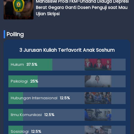
Mahasiswi Prodi FKM-Undana Diduga Depresi
Berat Gegara Ganti Dosen Penguji saat Mau
Ujian Skripsi
Polling
3 Jurusan Kuliah Terfavorit Anak Soshum
Hukum
37.5%
Psikologi
25%
Hubungan Internasional
12.5%
Ilmu Komunikasi
12.5%
Sosiologi
12.5%