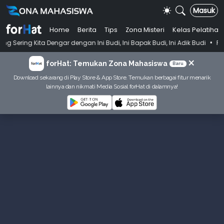
Masuk
Home
Berita
Tips
Zona Misteri
Kelas Pelatihan
•
engar dengan Ini Budi, Ini Bapak Budi, Ini Adik Budi
Punya Tujuan D
×
forHat: Temukan Zona Mahasiswa
Baru
Download sekarang di Play Store & App Store. Temukan berbagai fitur menarik
lainnya dan nikmati Media Sosial forHat di dalamnya!