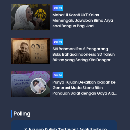
Berita
Maba UI Soroti UKT Kelas
Menengah, Jawaban Bima Arya
soal Bangun Pagi Jadi
Perdebatan
Berita
Siti Rahmani Rauf, Pengarang
Buku Bahasa Indonesia SD Tahun
80-an yang Sering Kita Dengar
dengan Ini Budi, Ini Bapak Budi, Ini
Adik Budi
Berita
Punya Tujuan Dekatkan Ibadah ke
Generasi Muda Skenu Bikin
Panduan Salat dengan Gaya Ala
Anak Skena
Polling
3 Jurusan Kuliah Terfavorit Anak Soshum