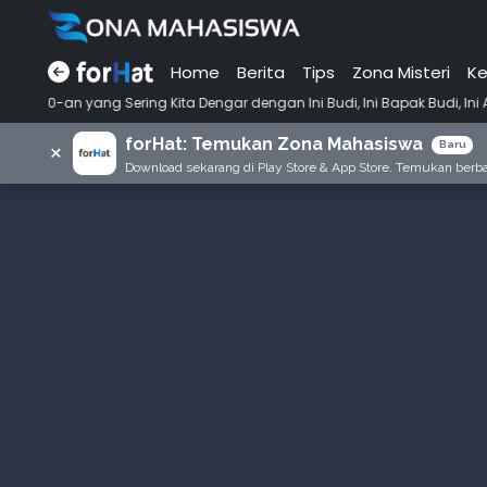
Home
Berita
Tips
Zona Misteri
Ke
•
Kita Dengar dengan Ini Budi, Ini Bapak Budi, Ini Adik Budi
Punya T
forHat: Temukan Zona Mahasiswa
×
Baru
Download sekarang di Play Store & App Store. Temukan berbag