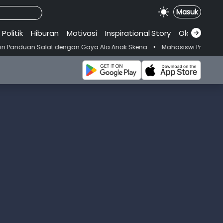
Masuk
Politik
Hiburan
Motivasi
Inspirational
.
Story
Olahraga
•
engan Gaya Ala Anak Skena
Mahasiswi Prodi FKM-Undana Diduga Depre