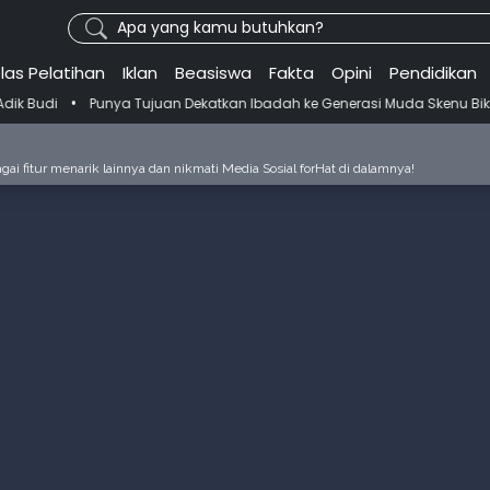
Apa yang kamu butuhkan?
las Pelatihan
Iklan
Beasiswa
Fakta
Opini
Pendidikan
ujuan Dekatkan Ibadah ke Generasi Muda Skenu Bikin Panduan Salat d
ai fitur menarik lainnya dan nikmati Media Sosial forHat di dalamnya!