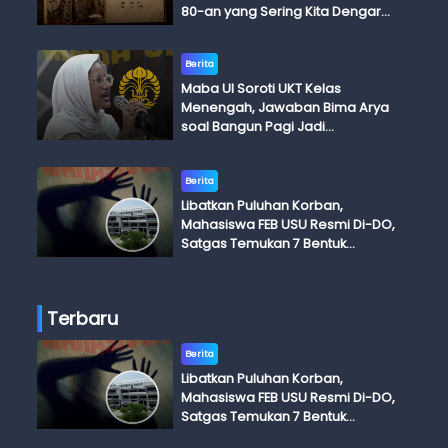
80-an yang Sering Kita Dengar
dengan Ini Budi, Ini Bapak Budi, Ini
Adik Budi
Berita
Maba UI Soroti UKT Kelas
Menengah, Jawaban Bima Arya
soal Bangun Pagi Jadi
Perdebatan
Berita
Libatkan Puluhan Korban,
Mahasiswa FEB USU Resmi Di-DO,
Satgas Temukan 7 Bentuk
Kekerasan Seksual
Terbaru
Berita
Libatkan Puluhan Korban,
Mahasiswa FEB USU Resmi Di-DO,
Satgas Temukan 7 Bentuk
Kekerasan Seksual