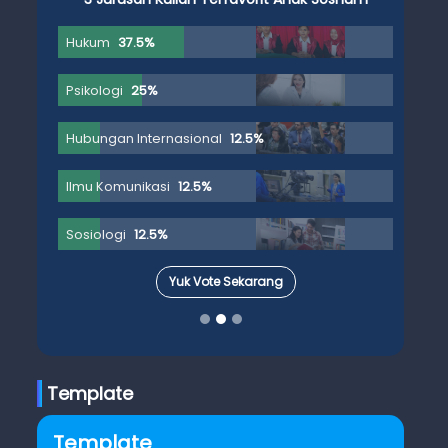
Hukum
37.5%
Psikologi
25%
Hubungan Internasional
12.5%
Ilmu Komunikasi
12.5%
Sosiologi
12.5%
Yuk Vote Sekarang
Template
Template