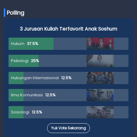
Polling
3 Jurusan Kuliah Terfavorit Anak Soshum
Hukum
37.5%
Psikologi
25%
Hubungan Internasional
12.5%
Ilmu Komunikasi
12.5%
Sosiologi
12.5%
Yuk Vote Sekarang