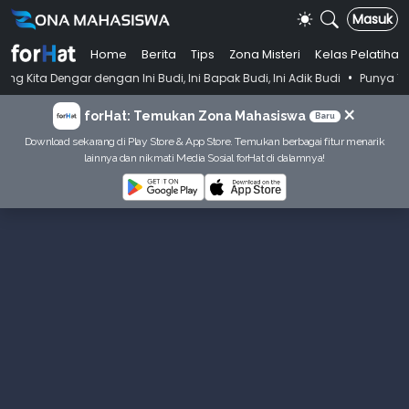
Masuk
Home
Berita
Tips
Zona Misteri
Kelas Pelatihan
•
ngan Ini Budi, Ini Bapak Budi, Ini Adik Budi
Punya Tujuan Dekatkan 
×
forHat: Temukan Zona Mahasiswa
Baru
Download sekarang di Play Store & App Store. Temukan berbagai fitur menarik
lainnya dan nikmati Media Sosial forHat di dalamnya!