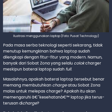
Ilustrasi menggunakan laptop (Foto: Pusat Technology)
Pada masa serba teknologi seperti sekarang, tidak
menutup kemungkinan bahwa laptop sudah
dilengkapi dengan fitur-fitur yang modern. Namun,
banyak dari Sobat Zona yang selalu
colok
charger
meskipun baterai laptop sudah
full
.
Masalahnya, apakah baterai laptop tersebut benar
memang membutuhkan
charge
atau Sobat Zona
malas untuk melepas charge? Apakah itu akan
memengaruhi â€˜kesehatanâ€™ laptop jika terus-
terusan di
charge
?