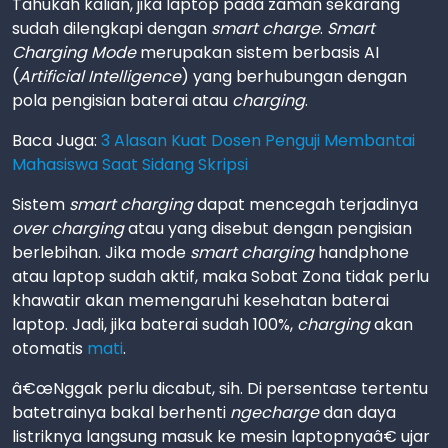
Tahukah kalian, jika laptop pada zaman sekarang
sudah dilengkapi dengan
smart charge
.
Smart
Charging Mode
merupakan sistem berbasis AI
(
Artificial Intelligence
) yang berhubungan dengan
pola pengisian baterai atau
charging
.
Baca Juga:
3 Alasan Kuat Dosen Penguji Membantai
Mahasiswa Saat Sidang Skripsi
Sistem
smart charging
dapat mencegah terjadinya
over charging
atau yang disebut dengan pengisian
berlebihan. Jika mode
smart charging
handphone
atau laptop sudah aktif, maka Sobat Zona tidak perlu
khawatir akan memengaruhi kesehatan baterai
laptop. Jadi, jika baterai sudah 100%,
charging
akan
otomatis
mati
.
â€œNggak perlu dicabut, sih. Di persentase tertentu
batetrainya bakal berhenti
ngecharge
dan daya
listriknya langsung masuk ke mesin laptopnyaâ€ ujar