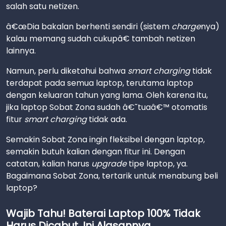
salah satu netizen.
â€œDia bakalan berhenti sendiri (sistem
charge
nya)
kalau memang sudah cukupâ€ tambah netizen
lainnya.
Namun, perlu diketahui bahwa
smart charging
tidak
terdapat pada semua laptop, terutama laptop
dengan keluaran tahun yang lama. Oleh karena itu,
jika laptop Sobat Zona sudah â€˜tuaâ€™ otomatis
fitur
smart charging
tidak ada.
Semakin Sobat Zona ingin fleksibel dengan laptop,
semakin butuh kalian dengan fitur ini. Dengan
catatan, kalian harus
upgrade
tipe laptop, ya.
Bagaimana Sobat Zona, tertarik untuk menabung beli
laptop?
Wajib Tahu! Baterai Laptop 100% Tidak
Harus Dicabut, Ini Alasannya