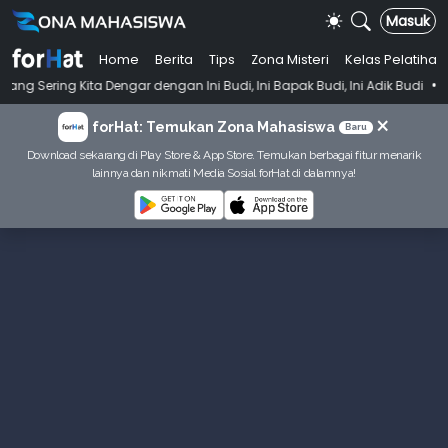
Masuk
Home
Berita
Tips
Zona Misteri
Kelas Pelatihan
•
ta Dengar dengan Ini Budi, Ini Bapak Budi, Ini Adik Budi
Punya Tujua
×
forHat: Temukan Zona Mahasiswa
Baru
Download sekarang di Play Store & App Store. Temukan berbagai fitur menarik
lainnya dan nikmati Media Sosial forHat di dalamnya!