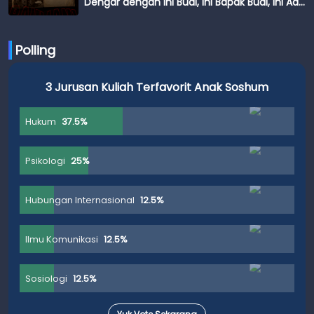
Dengar dengan Ini Budi, Ini Bapak Budi, Ini Adik
Budi
Polling
3 Jurusan Kuliah Terfavorit Anak Soshum
Hukum
37.5%
Psikologi
25%
Hubungan Internasional
12.5%
Ilmu Komunikasi
12.5%
Sosiologi
12.5%