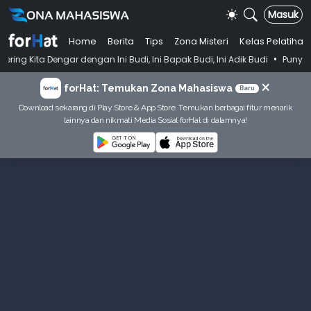
Masuk
Home
Berita
Tips
Zona Misteri
Kelas Pelatihan
•
ar dengan Ini Budi, Ini Bapak Budi, Ini Adik Budi
Punya Tujuan Deka
×
forHat: Temukan Zona Mahasiswa
Baru
Download sekarang di Play Store & App Store. Temukan berbagai fitur menarik
lainnya dan nikmati Media Sosial forHat di dalamnya!