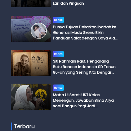
Lari dan Pingsan
Berita
Punya Tujuan Dekatkan Ibadah ke
Generasi Muda Skenu Bikin
Panduan Salat dengan Gaya Ala
Anak Skena
Berita
Siti Rahmani Rauf, Pengarang
Buku Bahasa Indonesia SD Tahun
80-an yang Sering Kita Dengar
dengan Ini Budi, Ini Bapak Budi, Ini
Adik Budi
Berita
Maba UI Soroti UKT Kelas
Menengah, Jawaban Bima Arya
soal Bangun Pagi Jadi
Perdebatan
Terbaru