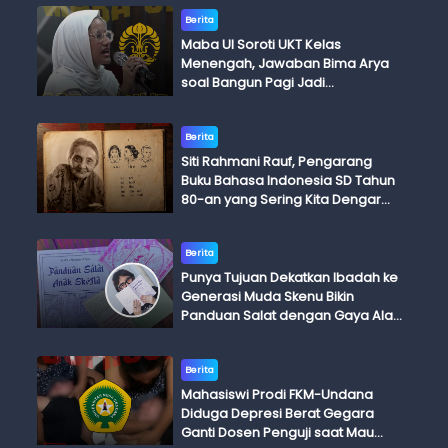
Berita
Maba UI Soroti UKT Kelas
Menengah, Jawaban Bima Arya
soal Bangun Pagi Jadi
Perdebatan
Berita
Siti Rahmani Rauf, Pengarang
Buku Bahasa Indonesia SD Tahun
80-an yang Sering Kita Dengar
dengan Ini Budi, Ini Bapak Budi, Ini
Adik Budi
Berita
Punya Tujuan Dekatkan Ibadah ke
Generasi Muda Skenu Bikin
Panduan Salat dengan Gaya Ala
Anak Skena
Berita
Mahasiswi Prodi FKM-Undana
Diduga Depresi Berat Gegara
Ganti Dosen Penguji saat Mau