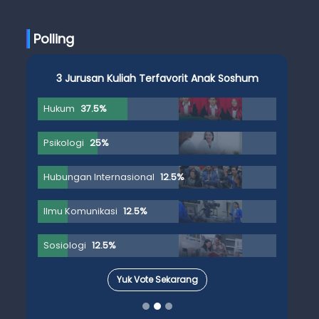
Ujian Skripsi
Polling
3 Jurusan Kuliah Terfavorit Anak Soshum
Hukum
37.5%
Psikologi
25%
Hubungan Internasional
12.5%
Ilmu Komunikasi
12.5%
Sosiologi
12.5%
Yuk Vote Sekarang