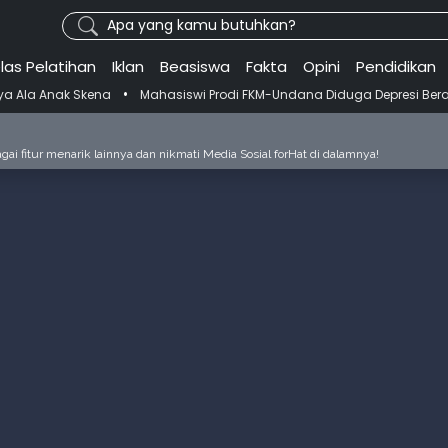
Apa yang kamu butuhkan?
las Pelatihan
Iklan
Beasiswa
Fakta
Opini
Pendidikan
•
Skena
Mahasiswi Prodi FKM-Undana Diduga Depresi Berat Gegara Gant
ai fitur menarik lainnya dan nikmati Media Sosial forHat di dalamnya!