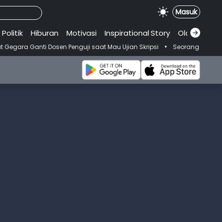
Masuk
Politik
Hiburan
Motivasi
Inspirational
.
Story
Olahraga
•
i Dosen Penguji saat Mau Ujian Skripsi
Seorang Wanita Meninggal U