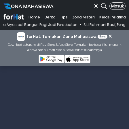
Masuk
Home
Berita
Tips
Zona Misteri
Kelas Pelatihan
•
al Bangun Pagi Jadi Perdebatan
Siti Rahmani Rauf, Pengarang Buku B
×
forHat: Temukan Zona Mahasiswa
Baru
Download sekarang di Play Store & App Store. Temukan berbagai fitur menarik
lainnya dan nikmati Media Sosial forHat di dalamnya!