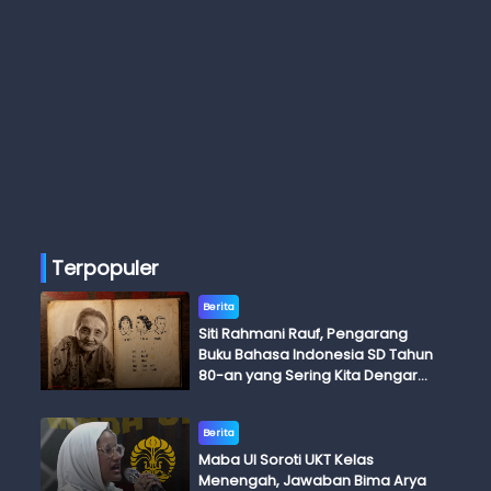
Terpopuler
Berita
Siti Rahmani Rauf, Pengarang
Buku Bahasa Indonesia SD Tahun
80-an yang Sering Kita Dengar
dengan Ini Budi, Ini Bapak Budi, Ini
Adik Budi
Berita
Maba UI Soroti UKT Kelas
Menengah, Jawaban Bima Arya