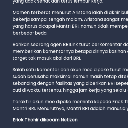
yang tidak sehat dan terus lembur kerja.
Momen terberat menurut Aristana ialah di akhir bula
bekerja sampai tengah malam. Aristana sangat me
yang harus dicapai Mantri BRI, namun tidak mempe
berbeda-beda.
Bahkan seorang agen BRILink turut berkomentar dal
memberikan komentarnya betapa dirinya kasihan d
target tak masuk akal dari BRI.
Salah satu komentar dari akun moo dipake turut m
sudah berusaha maksimal namun masih tetap ditek
sebanding dengan fasilitas yang diberikan BRI sepert
cuti di waktu tertentu, hingga jam kerja yang selalu
Terakhir akun moo dipake meminta kepada Erick T
Mantri BRI. Menurutnya, Mantri BRI adalah manusia 
Erick Thohir dikecam Netizen