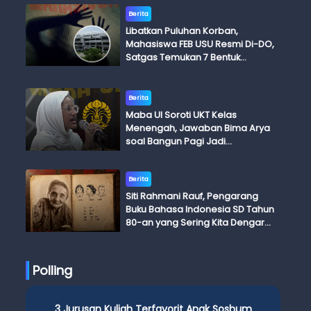
Berita
Libatkan Puluhan Korban,
Mahasiswa FEB USU Resmi Di-DO,
Satgas Temukan 7 Bentuk
Kekerasan Seksual
Berita
Maba UI Soroti UKT Kelas
Menengah, Jawaban Bima Arya
soal Bangun Pagi Jadi
Perdebatan
Berita
Siti Rahmani Rauf, Pengarang
Buku Bahasa Indonesia SD Tahun
80-an yang Sering Kita Dengar
dengan Ini Budi, Ini Bapak Budi, Ini
Adik Budi
Polling
3 Jurusan Kuliah Terfavorit Anak Soshum