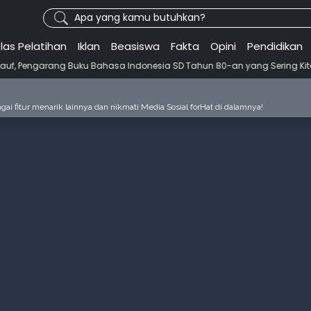
Apa yang kamu butuhkan?
las Pelatihan
Iklan
Beasiswa
Fakta
Opini
Pendidikan
uku Bahasa Indonesia SD Tahun 80-an yang Sering Kita Dengar dengan Ini 
ai fitur menarik lainnya dan nikmati Media Sosial forHat di dalamnya!