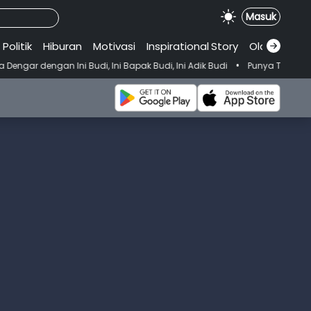
Masuk
Politik
Hiburan
Motivasi
Inspirational
.
Story
Olahraga
•
Budi, Ini Bapak Budi, Ini Adik Budi
Punya Tujuan Dekatkan Ibadah 