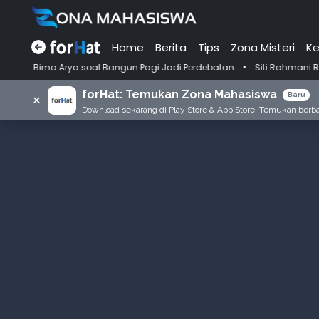
Home
Berita
Tips
Zona Misteri
Ke
•
a soal Bangun Pagi Jadi Perdebatan
Siti Rahmani Rauf, Pengarang B
forHat: Temukan Zona Mahasiswa
×
Baru
Download sekarang di Play Store & App Store. Temukan berbag