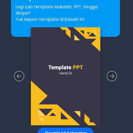
Lagi cari template Makalah, PPT, hingga
Skripsi?
Yuk kepoin template di bawah ini