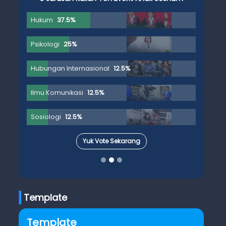
Hukum
37.5%
Psikologi
25%
Hubungan Internasional
12.5%
Ilmu Komunikasi
12.5%
Sosiologi
12.5%
Yuk Vote Sekarang
Template
Template