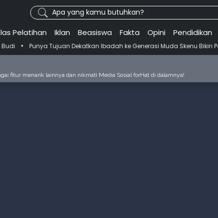
Apa yang kamu butuhkan?
las Pelatihan
Iklan
Beasiswa
Fakta
Opini
Pendidikan
 Tujuan Dekatkan Ibadah ke Generasi Muda Skenu Bikin Panduan Salat
ai fitur menarik lainnya dan nikmati Media Sosial forHat di dalamnya!