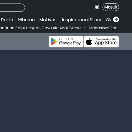
Masuk
Politik
Hiburan
Motivasi
Inspirational
.
Story
Olahraga
•
 dengan Gaya Ala Anak Skena
Mahasiswi Prodi FKM-Undana Diduga Dep