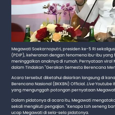
Megawati Soekarnoputri, presiden ke-5 RI sekalig
(PDIP), keheranan dengan fenomena ibu-ibu yang 
meninggalkan anaknya di rumah. Pernyataan viral Me
dalam Tindakan "Gerakan Semesta Berencana Menc
Acara tersebut diketahui disiarkan langsung di k
Berencana Nasional (BKKBN) Official.
Live
Youtube it
yang mengunggah potongan pernyataan Megawati ya
Dalam pidatonya di acara itu, Megawati mengatakan
sekali mengikuti pengajian. "Kenapa toh seneng bang
ucap Megawati di sela-sela pidatonya.