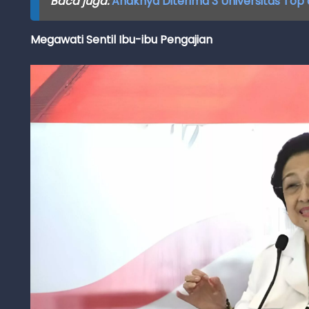
Baca juga:
Anaknya Diterima 3 Universitas Top di
Megawati Sentil Ibu-ibu Pengajian