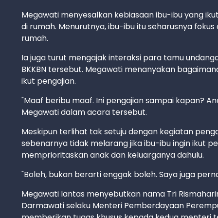
Megawati menyesalkan kebiasaan ibu-ibu yang iku
di rumah. Menurutnya, ibu-ibu itu seharusnya fokus
rumah.
Ia juga turut mengajak interaksi para tamu undan
BKKBN tersebut. Megawati menanyakan bagaimana 
ikut pengajian.
"Maaf beribu maaf. Ini pengajian sampai kapan? A
Megawati dalam acara tersebut.
Meskipun terlihat tak setuju dengan kegiatan pengaji
sebenarnya tidak melarang jika ibu-ibu ingin ikut pe
memprioritaskan anak dan keluarganya dahulu.
"Boleh, bukan berarti enggak boleh. Saya juga perna
Megawati lantas menyebutkan nama Tri Rismaharini 
Darmawati selaku Menteri Pemberdayaan Perempua
memberikan tugas khusus kepada kedua menteri te