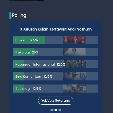
Anak Skena
Polling
3 Jurusan Kuliah Terfavorit Anak Soshum
Hukum
37.5%
Psikologi
25%
Hubungan Internasional
12.5%
Ilmu Komunikasi
12.5%
Sosiologi
12.5%
Yuk Vote Sekarang