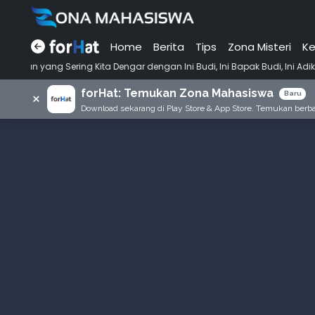
Home
Berita
Tips
Zona Misteri
Ke
•
g Kita Dengar dengan Ini Budi, Ini Bapak Budi, Ini Adik Budi
Punya
forHat: Temukan Zona Mahasiswa
×
Baru
Download sekarang di Play Store & App Store. Temukan berbag