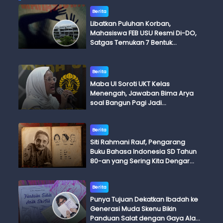
Berita
Libatkan Puluhan Korban,
Mahasiswa FEB USU Resmi Di-DO,
Satgas Temukan 7 Bentuk
Kekerasan Seksual
Berita
Maba UI Soroti UKT Kelas
Menengah, Jawaban Bima Arya
soal Bangun Pagi Jadi
Perdebatan
Berita
Siti Rahmani Rauf, Pengarang
Buku Bahasa Indonesia SD Tahun
80-an yang Sering Kita Dengar
dengan Ini Budi, Ini Bapak Budi, Ini
Adik Budi
Berita
Punya Tujuan Dekatkan Ibadah ke
Generasi Muda Skenu Bikin
Panduan Salat dengan Gaya Ala