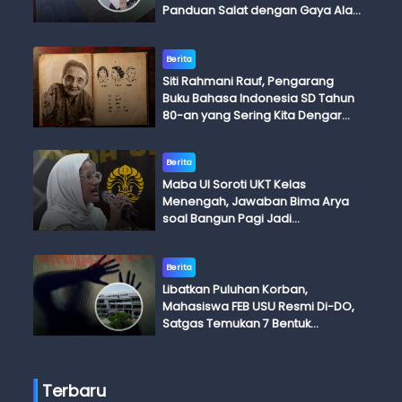
Panduan Salat dengan Gaya Ala
Anak Skena
Berita
Siti Rahmani Rauf, Pengarang
Buku Bahasa Indonesia SD Tahun
80-an yang Sering Kita Dengar
dengan Ini Budi, Ini Bapak Budi, Ini
Adik Budi
Berita
Maba UI Soroti UKT Kelas
Menengah, Jawaban Bima Arya
soal Bangun Pagi Jadi
Perdebatan
Berita
Libatkan Puluhan Korban,
Mahasiswa FEB USU Resmi Di-DO,
Satgas Temukan 7 Bentuk
Kekerasan Seksual
Terbaru