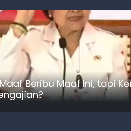
af Beribu Maaf Ini, tapi K
engajian?