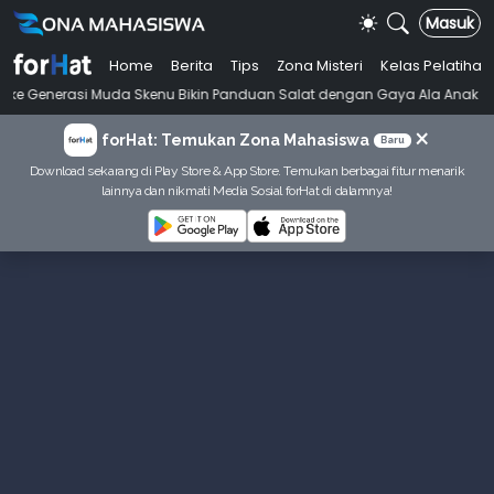
Masuk
Home
Berita
Tips
Zona Misteri
Kelas Pelatihan
•
si Muda Skenu Bikin Panduan Salat dengan Gaya Ala Anak Skena
Maha
×
forHat: Temukan Zona Mahasiswa
Baru
Download sekarang di Play Store & App Store. Temukan berbagai fitur menarik
lainnya dan nikmati Media Sosial forHat di dalamnya!