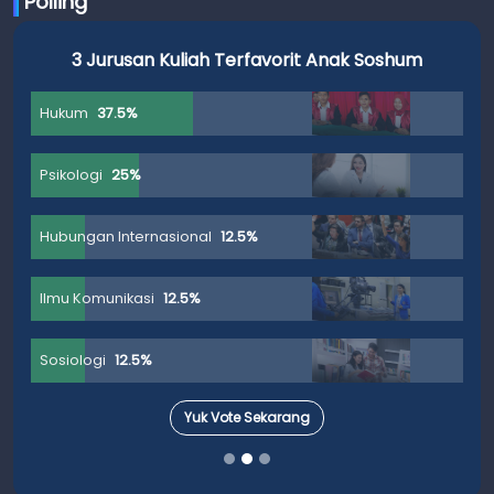
Polling
3 Jurusan Kuliah Terfavorit Anak Soshum
Hukum
37.5%
Psikologi
25%
Hubungan Internasional
12.5%
Ilmu Komunikasi
12.5%
Sosiologi
12.5%
Yuk Vote Sekarang