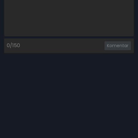
0/150
Komentar