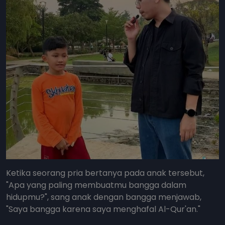
Ketika seorang pria bertanya pada anak tersebut,
"Apa yang paling membuatmu bangga dalam
hidupmu?", sang anak dengan bangga menjawab,
"Saya bangga karena saya menghafal Al-Qur'an."