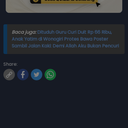
Baca juga:
Dituduh Guru Curi Duit Rp 66 Ribu,
Anak Yatim di Wonogiri Protes Bawa Poster
Sambil Jalan Kaki: Demi Allah Aku Bukan Pencuri
Share: