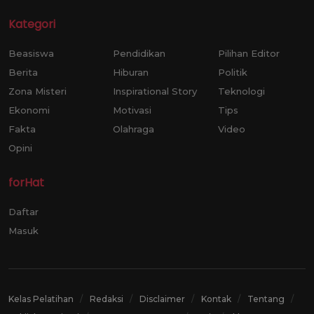
Kategori
Beasiswa
Pendidikan
Pilihan Editor
Berita
Hiburan
Politik
Zona Misteri
Inspirational Story
Teknologi
Ekonomi
Motivasi
Tips
Fakta
Olahraga
Video
Opini
forHat
Daftar
Masuk
Kelas Pelatihan
Redaksi
Disclaimer
Kontak
Tentang