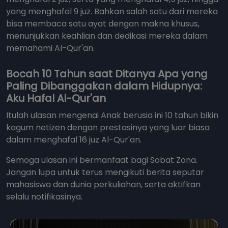
yang menghafal 9 juz. Bahkan salah satu dari mereka
bisa membaca satu ayat dengan makna khusus,
menunjukkan keahlian dan dedikasi mereka dalam
memahami Al-Qur'an.
Bocah 10 Tahun saat Ditanya Apa yang
Paling Dibanggakan dalam Hidupnya:
Aku Hafal Al-Qur'an
Itulah ulasan mengenai Anak berusia ini 10 tahun bikin
kagum netizen dengan prestasinya yang luar biasa
dalam menghafal 16 juz Al-Qur'an.
Semoga ulasan ini bermanfaat bagi Sobat Zona.
Jangan lupa untuk terus mengikuti berita seputar
mahasiswa dan dunia perkuliahan, serta aktifkan
selalu notifikasinya.