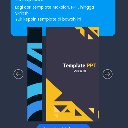
Lagi cari template Makalah, PPT, hingga
Skripsi?
Yuk kepoin template di bawah ini