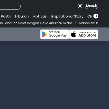
Masuk
Politik
Hiburan
Motivasi
Inspirational
.
Story
Olahraga
•
lat dengan Gaya Ala Anak Skena
Mahasiswi Prodi FKM-Undana Diduga 