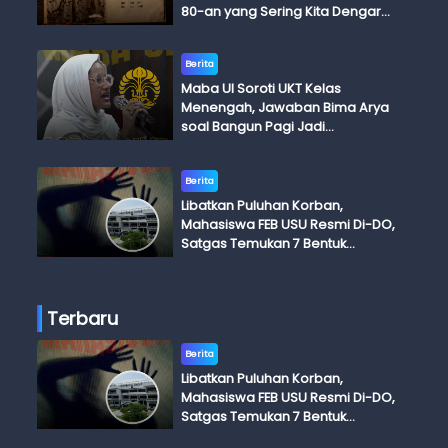
80-an yang Sering Kita Dengar
dengan Ini Budi, Ini Bapak Budi, Ini
Adik Budi
Berita
Maba UI Soroti UKT Kelas
Menengah, Jawaban Bima Arya
soal Bangun Pagi Jadi
Perdebatan
Berita
Libatkan Puluhan Korban,
Mahasiswa FEB USU Resmi Di-DO,
Satgas Temukan 7 Bentuk
Kekerasan Seksual
Terbaru
Berita
Libatkan Puluhan Korban,
Mahasiswa FEB USU Resmi Di-DO,
Satgas Temukan 7 Bentuk
Kekerasan Seksual