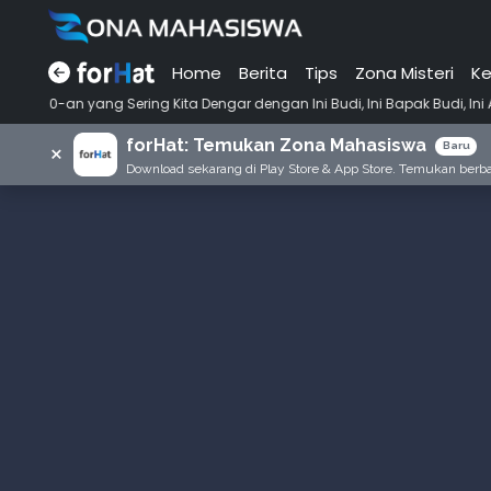
Home
Berita
Tips
Zona Misteri
Ke
•
ering Kita Dengar dengan Ini Budi, Ini Bapak Budi, Ini Adik Budi
Pu
forHat: Temukan Zona Mahasiswa
×
Baru
Download sekarang di Play Store & App Store. Temukan berbag