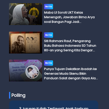
Berita
Maba UI Soroti UKT Kelas
Menengah, Jawaban Bima Arya
soal Bangun Pagi Jadi
Perdebatan
Berita
Siti Rahmani Rauf, Pengarang
Buku Bahasa Indonesia SD Tahun
80-an yang Sering Kita Dengar
dengan Ini Budi, Ini Bapak Budi, Ini
Adik Budi
Berita
Punya Tujuan Dekatkan Ibadah ke
Generasi Muda Skenu Bikin
Panduan Salat dengan Gaya Ala
Anak Skena
Polling
3 Jurusan Kuliah Terfavorit Anak Soshum