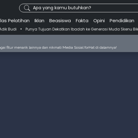
Apa yang kamu butuhkan?
las Pelatihan
Iklan
Beasiswa
Fakta
Opini
Pendidikan
nya Tujuan Dekatkan Ibadah ke Generasi Muda Skenu Bikin Panduan Sa
ai fitur menarik lainnya dan nikmati Media Sosial forHat di dalamnya!