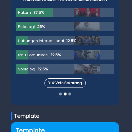
Hukum
37.5%
Psikologi
25%
Hubungan Internasional
12.5%
Ilmu Komunikasi
12.5%
Sosiologi
12.5%
Yuk Vote Sekarang
Template
Template