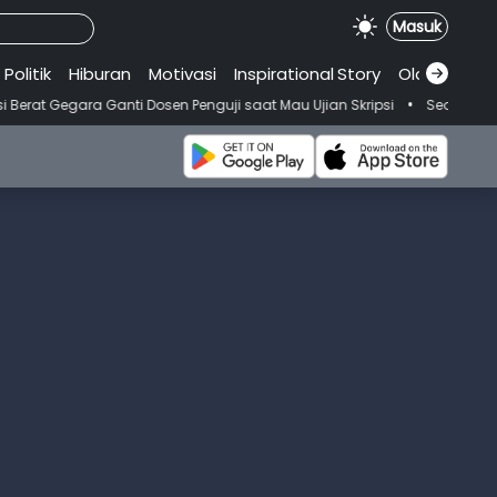
Masuk
Politik
Hiburan
Motivasi
Inspirational
.
Story
Olahraga
•
ti Dosen Penguji saat Mau Ujian Skripsi
Seorang Wanita Meninggal 