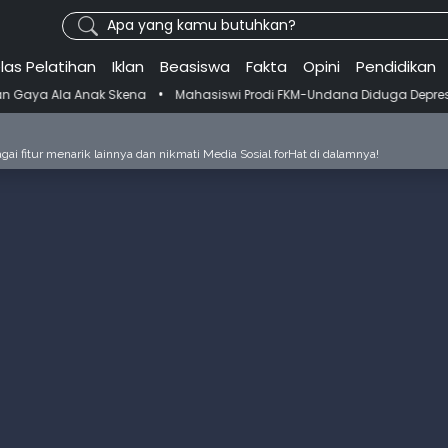
Apa yang kamu butuhkan?
las Pelatihan
Iklan
Beasiswa
Fakta
Opini
Pendidikan
•
 Skena
Mahasiswi Prodi FKM-Undana Diduga Depresi Berat Gegara Gan
ai fitur menarik lainnya dan nikmati Media Sosial forHat di dalamnya!