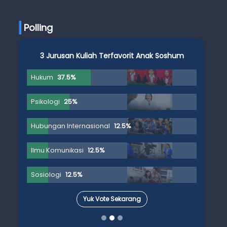
Ujian Skripsi
Polling
3 Jurusan Kuliah Terfavorit Anak Soshum
Hukum
37.5%
Psikologi
25%
Hubungan Internasional
12.5%
Ilmu Komunikasi
12.5%
Sosiologi
12.5%
Yuk Vote Sekarang