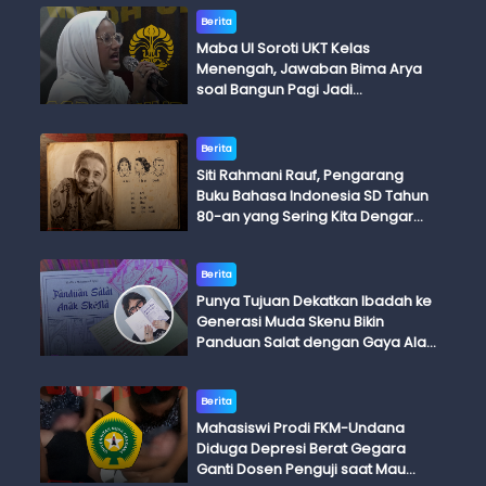
Berita
Maba UI Soroti UKT Kelas
Menengah, Jawaban Bima Arya
soal Bangun Pagi Jadi
Perdebatan
Berita
Siti Rahmani Rauf, Pengarang
Buku Bahasa Indonesia SD Tahun
80-an yang Sering Kita Dengar
dengan Ini Budi, Ini Bapak Budi, Ini
Adik Budi
Berita
Punya Tujuan Dekatkan Ibadah ke
Generasi Muda Skenu Bikin
Panduan Salat dengan Gaya Ala
Anak Skena
Berita
Mahasiswi Prodi FKM-Undana
Diduga Depresi Berat Gegara
Ganti Dosen Penguji saat Mau