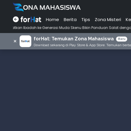
Home
Berita
Tips
Zona Misteri
Ke
dah ke Generasi Muda Skenu Bikin Panduan Salat dengan Gaya Ala Anak
forHat: Temukan Zona Mahasiswa
×
Baru
Download sekarang di Play Store & App Store. Temukan berbag