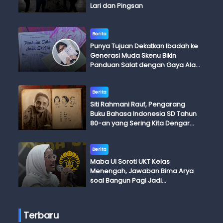
Lari dan Pingsan
Berita
Punya Tujuan Dekatkan Ibadah ke
Generasi Muda Skenu Bikin
Panduan Salat dengan Gaya Ala
Anak Skena
Berita
Siti Rahmani Rauf, Pengarang
Buku Bahasa Indonesia SD Tahun
80-an yang Sering Kita Dengar
dengan Ini Budi, Ini Bapak Budi, Ini
Adik Budi
Berita
Maba UI Soroti UKT Kelas
Menengah, Jawaban Bima Arya
soal Bangun Pagi Jadi
Perdebatan
Terbaru