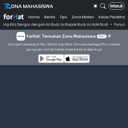
Masuk
Home
Berita
Tips
Zona Misteri
Kelas Pelatihan
•
engan Ini Budi, Ini Bapak Budi, Ini Adik Budi
Punya Tujuan Dekatkan
×
forHat: Temukan Zona Mahasiswa
Baru
Download sekarang di Play Store & App Store. Temukan berbagai fitur menarik
lainnya dan nikmati Media Sosial forHat di dalamnya!