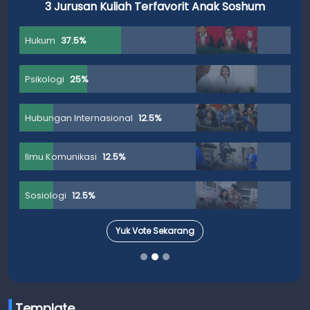
3 Jurusan Kuliah Terfavorit Anak Soshum
Hukum
37.5%
Psikologi
25%
Hubungan Internasional
12.5%
Ilmu Komunikasi
12.5%
Sosiologi
12.5%
Yuk Vote Sekarang
Template