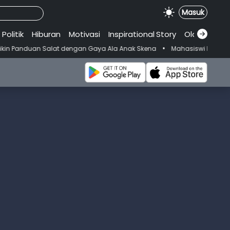
Masuk
Politik
Hiburan
Motivasi
Inspirational
.
Story
Olahraga
•
at dengan Gaya Ala Anak Skena
Mahasiswi Prodi FKM-Undana Diduga 