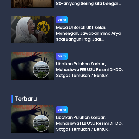
80-an yang Sering Kita Dengar
dengan Ini Budi, Ini Bapak Budi, Ini
Adik Budi
Berita
Maba UI Soroti UKT Kelas
Menengah, Jawaban Bima Arya
soal Bangun Pagi Jadi
Perdebatan
Berita
Libatkan Puluhan Korban,
Mahasiswa FEB USU Resmi Di-DO,
Satgas Temukan 7 Bentuk
Kekerasan Seksual
Terbaru
Berita
Libatkan Puluhan Korban,
Mahasiswa FEB USU Resmi Di-DO,
Satgas Temukan 7 Bentuk
Kekerasan Seksual