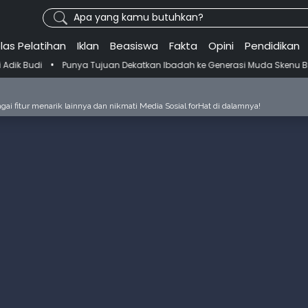
Apa yang kamu butuhkan?
las Pelatihan
Iklan
Beasiswa
Fakta
Opini
Pendidikan
nya Tujuan Dekatkan Ibadah ke Generasi Muda Skenu Bikin Panduan Sal
ai fitur menarik lainnya dan nikmati Media Sosial forHat di dalamnya!