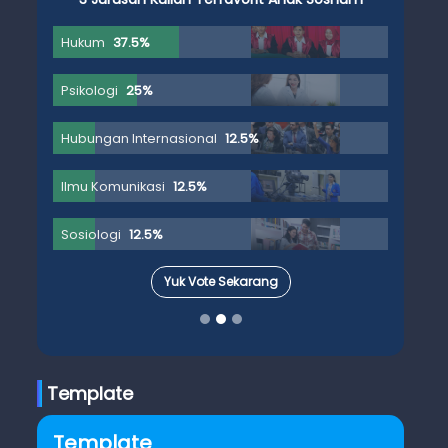
Hukum
37.5%
Psikologi
25%
Hubungan Internasional
12.5%
Ilmu Komunikasi
12.5%
Sosiologi
12.5%
Yuk Vote Sekarang
Template
Template