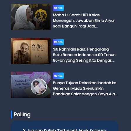
Berita
Maba UI Soroti UKT Kelas
Menengah, Jawaban Bima Arya
soal Bangun Pagi Jadi
Perdebatan
Berita
Siti Rahmani Rauf, Pengarang
Buku Bahasa Indonesia SD Tahun
80-an yang Sering Kita Dengar
dengan Ini Budi, Ini Bapak Budi, Ini
Adik Budi
Berita
Punya Tujuan Dekatkan Ibadah ke
Generasi Muda Skenu Bikin
Panduan Salat dengan Gaya Ala
Anak Skena
Polling
3 Jurusan Kuliah Terfavorit Anak Soshum