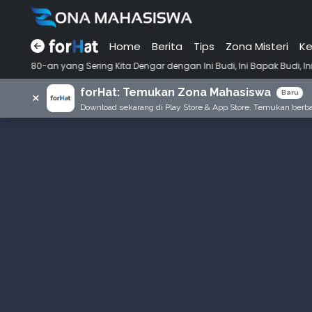
Home
Berita
Tips
Zona Misteri
Ke
•
ring Kita Dengar dengan Ini Budi, Ini Bapak Budi, Ini Adik Budi
Pu
forHat: Temukan Zona Mahasiswa
×
Baru
Download sekarang di Play Store & App Store. Temukan berbag