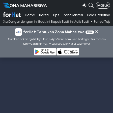
Masuk
Home
Berita
Tips
Zona Misteri
Kelas Pelatihan
•
Ini Budi, Ini Bapak Budi, Ini Adik Budi
Punya Tujuan Dekatkan Ibad
×
forHat: Temukan Zona Mahasiswa
Baru
Download sekarang di Play Store & App Store. Temukan berbagai fitur menarik
lainnya dan nikmati Media Sosial forHat di dalamnya!