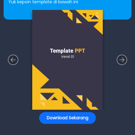
Yuk kepoin template di bawah ini
Download Sekarang