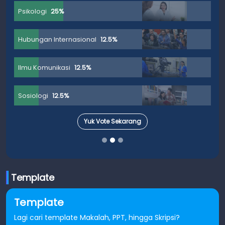
Psikologi
25%
Hubungan Internasional
12.5%
Ilmu Komunikasi
12.5%
Sosiologi
12.5%
Yuk Vote Sekarang
Template
Template
Lagi cari template Makalah, PPT, hingga Skripsi?