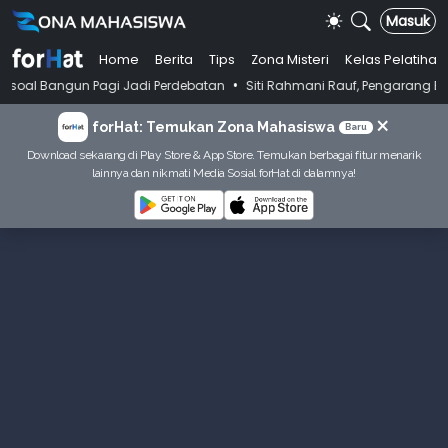
Masuk
Home
Berita
Tips
Zona Misteri
Kelas Pelatihan
•
un Pagi Jadi Perdebatan
Siti Rahmani Rauf, Pengarang Buku Bahasa In
×
forHat: Temukan Zona Mahasiswa
Baru
Download sekarang di Play Store & App Store. Temukan berbagai fitur menarik
lainnya dan nikmati Media Sosial forHat di dalamnya!