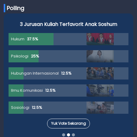
Polling
3 Jurusan Kuliah Terfavorit Anak Soshum
Hukum
37.5%
Psikologi
25%
Hubungan Internasional
12.5%
Ilmu Komunikasi
12.5%
Sosiologi
12.5%
Yuk Vote Sekarang