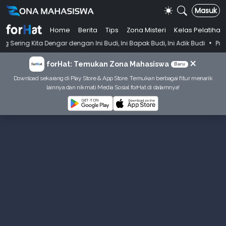
Masuk
Home
Berita
Tips
Zona Misteri
Kelas Pelatihan
•
Dengar dengan Ini Budi, Ini Bapak Budi, Ini Adik Budi
Punya Tujuan 
×
forHat: Temukan Zona Mahasiswa
Baru
Download sekarang di Play Store & App Store. Temukan berbagai fitur menarik
lainnya dan nikmati Media Sosial forHat di dalamnya!