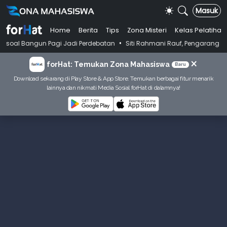
Masuk
Home
Berita
Tips
Zona Misteri
Kelas Pelatihan
•
un Pagi Jadi Perdebatan
Siti Rahmani Rauf, Pengarang Buku Bahasa In
×
forHat: Temukan Zona Mahasiswa
Baru
Download sekarang di Play Store & App Store. Temukan berbagai fitur menarik
lainnya dan nikmati Media Sosial forHat di dalamnya!