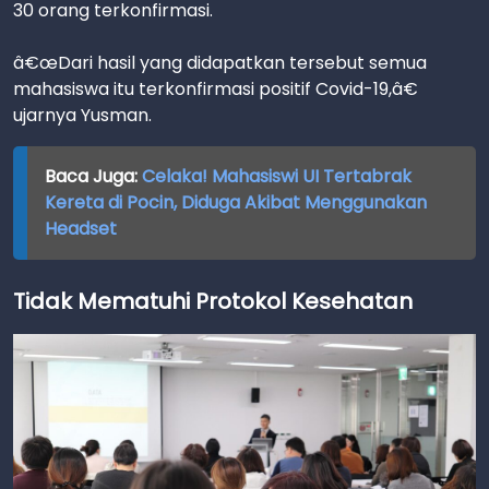
30 orang terkonfirmasi.
â€œDari hasil yang didapatkan tersebut semua
mahasiswa itu terkonfirmasi positif Covid-19,â€
ujarnya Yusman.
Baca Juga:
Celaka! Mahasiswi UI Tertabrak
Kereta di Pocin, Diduga Akibat Menggunakan
Headset
Tidak Mematuhi Protokol Kesehatan