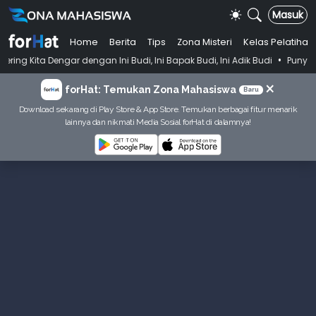
Masuk
Home
Berita
Tips
Zona Misteri
Kelas Pelatihan
•
gar dengan Ini Budi, Ini Bapak Budi, Ini Adik Budi
Punya Tujuan Dek
×
forHat: Temukan Zona Mahasiswa
Baru
Download sekarang di Play Store & App Store. Temukan berbagai fitur menarik
lainnya dan nikmati Media Sosial forHat di dalamnya!