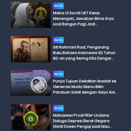
Berita
Maba UI Soroti UKT Kelas
Menengah, Jawaban Bima Arya
soal Bangun Pagi Jadi
Perdebatan
Berita
Siti Rahmani Rauf, Pengarang
Buku Bahasa Indonesia SD Tahun
80-an yang Sering Kita Dengar
dengan Ini Budi, Ini Bapak Budi, Ini
Adik Budi
Berita
Punya Tujuan Dekatkan Ibadah ke
Generasi Muda Skenu Bikin
Panduan Salat dengan Gaya Ala
Anak Skena
Berita
Mahasiswi Prodi FKM-Undana
Diduga Depresi Berat Gegara
Ganti Dosen Penguji saat Mau