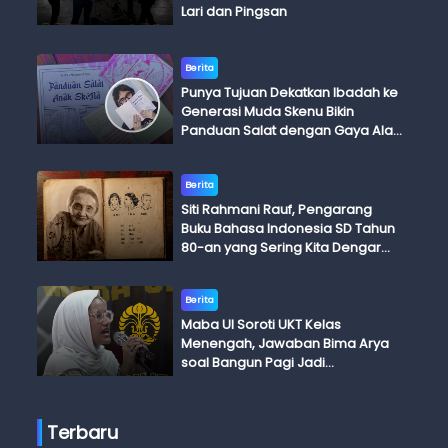
Lari dan Pingsan
Berita
Punya Tujuan Dekatkan Ibadah ke
Generasi Muda Skenu Bikin
Panduan Salat dengan Gaya Ala
Anak Skena
Berita
Siti Rahmani Rauf, Pengarang
Buku Bahasa Indonesia SD Tahun
80-an yang Sering Kita Dengar
dengan Ini Budi, Ini Bapak Budi, Ini
Adik Budi
Berita
Maba UI Soroti UKT Kelas
Menengah, Jawaban Bima Arya
soal Bangun Pagi Jadi
Perdebatan
Terbaru