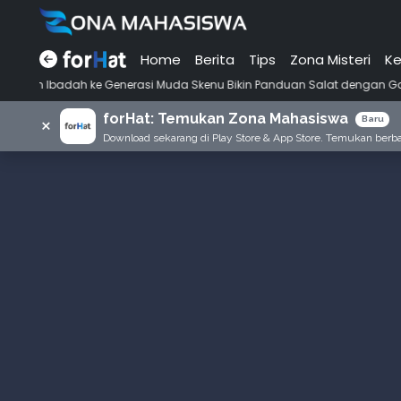
Home
Berita
Tips
Zona Misteri
Ke
ke Generasi Muda Skenu Bikin Panduan Salat dengan Gaya Ala Anak Ske
forHat: Temukan Zona Mahasiswa
×
Baru
Download sekarang di Play Store & App Store. Temukan berbag