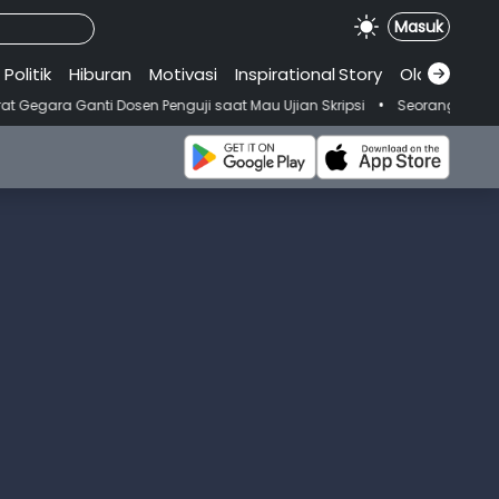
Masuk
Politik
Hiburan
Motivasi
Inspirational
.
Story
Olahraga
•
osen Penguji saat Mau Ujian Skripsi
Seorang Wanita Meninggal Usai