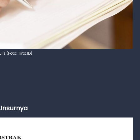
is (Foto: Tirto.ID)
Unsurnya