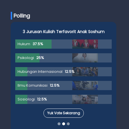
Ujian Skripsi
Polling
3 Jurusan Kuliah Terfavorit Anak Soshum
Hukum
37.5%
Psikologi
25%
Hubungan Internasional
12.5%
Ilmu Komunikasi
12.5%
Sosiologi
12.5%
Yuk Vote Sekarang