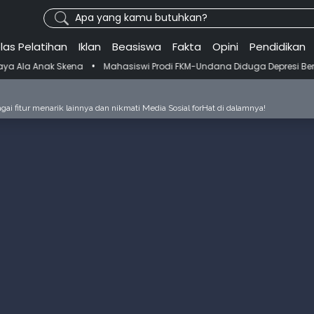
Apa yang kamu butuhkan?
las Pelatihan
Iklan
Beasiswa
Fakta
Opini
Pendidikan
•
na
Mahasiswi Prodi FKM-Undana Diduga Depresi Berat Gegara Ganti D
ai fitur menarik lainnya dan nikmati Media Sosial forHat di dalamnya!