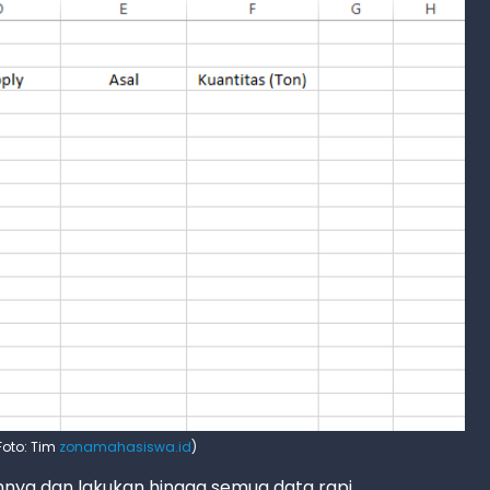
Foto: Tim
zonamahasiswa.id
)
nya dan lakukan hingga semua data rapi.