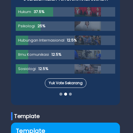
Hukum
37.5%
Psikologi
25%
Hubungan Internasional
12.5%
Ilmu Komunikasi
12.5%
Sosiologi
12.5%
Yuk Vote Sekarang
Template
Template