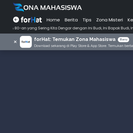
Home
Berita
Tips
Zona Misteri
Ke
•
ng Sering Kita Dengar dengan Ini Budi, Ini Bapak Budi, Ini Adik Budi
forHat: Temukan Zona Mahasiswa
×
Baru
Download sekarang di Play Store & App Store. Temukan berbag