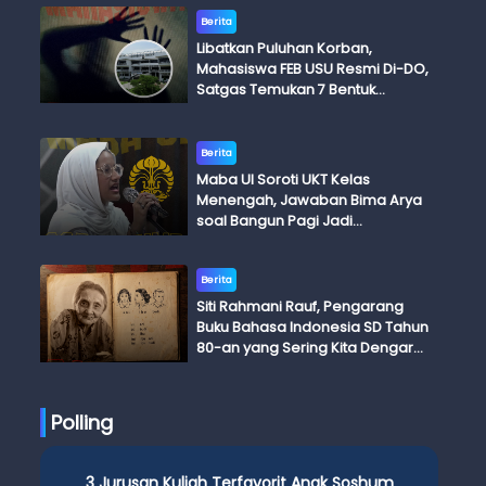
Berita
Libatkan Puluhan Korban,
Mahasiswa FEB USU Resmi Di-DO,
Satgas Temukan 7 Bentuk
Kekerasan Seksual
Berita
Maba UI Soroti UKT Kelas
Menengah, Jawaban Bima Arya
soal Bangun Pagi Jadi
Perdebatan
Berita
Siti Rahmani Rauf, Pengarang
Buku Bahasa Indonesia SD Tahun
80-an yang Sering Kita Dengar
dengan Ini Budi, Ini Bapak Budi, Ini
Adik Budi
Polling
3 Jurusan Kuliah Terfavorit Anak Soshum