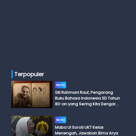
Terpopuler
Berita
Siti Rahmani Rauf, Pengarang
Buku Bahasa Indonesia SD Tahun
80-an yang Sering Kita Dengar
dengan Ini Budi, Ini Bapak Budi, Ini
Adik Budi
Berita
Maba UI Soroti UKT Kelas
Menengah, Jawaban Bima Arya