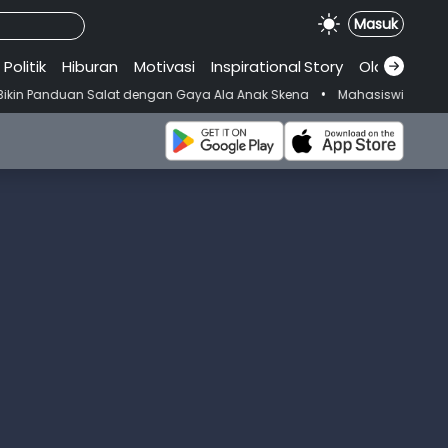
Masuk
Politik
Hiburan
Motivasi
Inspirational
.
Story
Olahraga
•
n Salat dengan Gaya Ala Anak Skena
Mahasiswi Prodi FKM-Undana Did