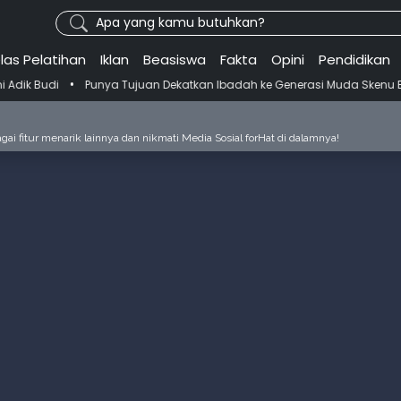
Apa yang kamu butuhkan?
las Pelatihan
Iklan
Beasiswa
Fakta
Opini
Pendidikan
Punya Tujuan Dekatkan Ibadah ke Generasi Muda Skenu Bikin Pandua
ai fitur menarik lainnya dan nikmati Media Sosial forHat di dalamnya!