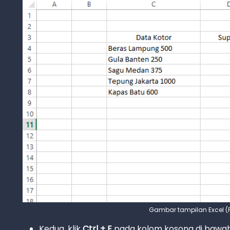
Gambar tampilan Excel (
Kedua, klik
Ctrl + E
pada kolom kosong di bawah