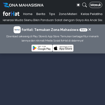
Masuk
Home
Berita
Tips
Zona Misteri
Kelas Pelatihan
•
uda Skenu Bikin Panduan Salat dengan Gaya Ala Anak Skena
Mahasis
×
forHat: Temukan Zona Mahasiswa
Baru
Download sekarang di Play Store & App Store. Temukan berbagai fitur menarik
lainnya dan nikmati Media Sosial forHat di dalamnya!