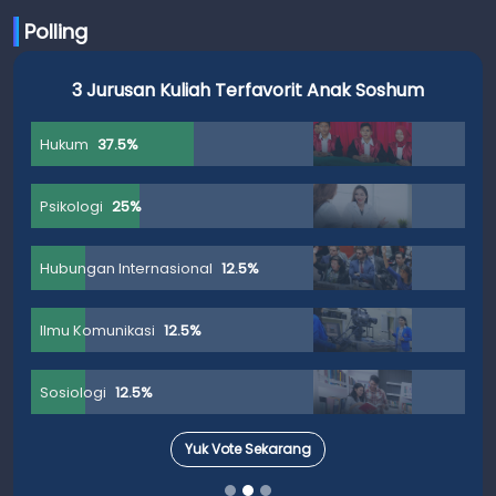
Polling
3 Jurusan Kuliah Terfavorit Anak Soshum
Hukum
37.5%
Psikologi
25%
Hubungan Internasional
12.5%
Ilmu Komunikasi
12.5%
Sosiologi
12.5%
Yuk Vote Sekarang