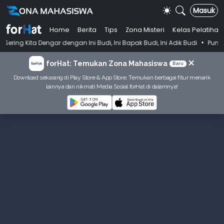
Masuk
Home
Berita
Tips
Zona Misteri
Kelas Pelatihan
•
ngar dengan Ini Budi, Ini Bapak Budi, Ini Adik Budi
Punya Tujuan De
×
forHat: Temukan Zona Mahasiswa
Baru
Download sekarang di Play Store & App Store. Temukan berbagai fitur menarik
lainnya dan nikmati Media Sosial forHat di dalamnya!