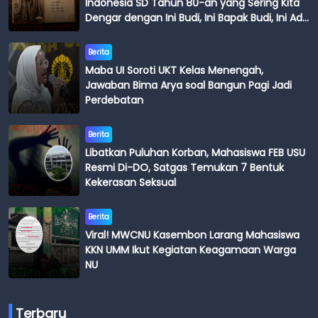
Indonesia SD Tahun 80-an yang Sering Kita
Dengar dengan Ini Budi, Ini Bapak Budi, Ini Adik
Budi
Berita
Maba UI Soroti UKT Kelas Menengah,
Jawaban Bima Arya soal Bangun Pagi Jadi
Perdebatan
Berita
Libatkan Puluhan Korban, Mahasiswa FEB USU
Resmi Di-DO, Satgas Temukan 7 Bentuk
Kekerasan Seksual
Berita
Viral! MWCNU Kasembon Larang Mahasiswa
KKN UMM Ikut Kegiatan Keagamaan Warga
NU
Terbaru