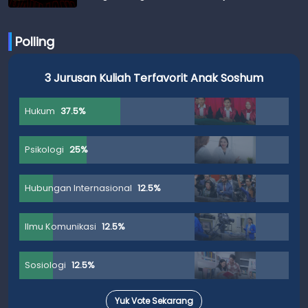
Budi
Polling
3 Jurusan Kuliah Terfavorit Anak Soshum
Hukum
37.5%
Psikologi
25%
Hubungan Internasional
12.5%
Ilmu Komunikasi
12.5%
Sosiologi
12.5%
Yuk Vote Sekarang