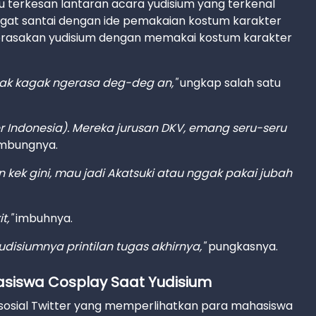
 terkesan lantaran acara yudisium yang terkenal
at santai dengan ide pemakaian kostum karakter
merasakan yudisium dengan memakai kostum karakter
kak kagak ngerasa deg-deg an,"
ungkap salah satu
r Indonesia). Mereka jurusan DKV, emang seru-seru
mbungnya.
n kek gini, mau jadi Akatsuki atau nggak pakai jubah
t,"
imbuhnya.
disiumnya printilan tugas akhirnya,"
pungkasnya.
siswa Cosplay Saat Yudisium
 sosial Twitter yang memperlihatkan para mahasiswa