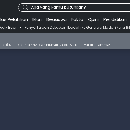
Apa yang kamu butuhkan?
las Pelatihan
Iklan
Beasiswa
Fakta
Opini
Pendidikan
unya Tujuan Dekatkan Ibadah ke Generasi Muda Skenu Bikin Panduan S
ai fitur menarik lainnya dan nikmati Media Sosial forHat di dalamnya!