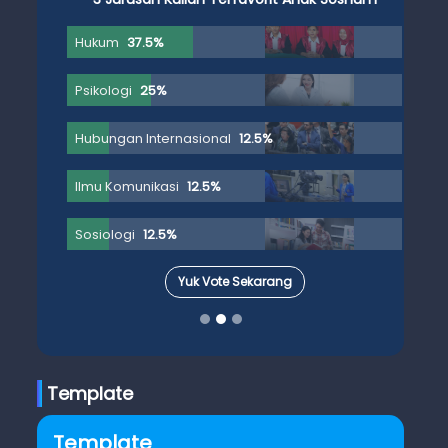
Hukum
37.5%
Psikologi
25%
Hubungan Internasional
12.5%
Ilmu Komunikasi
12.5%
Sosiologi
12.5%
Yuk Vote Sekarang
Template
Template