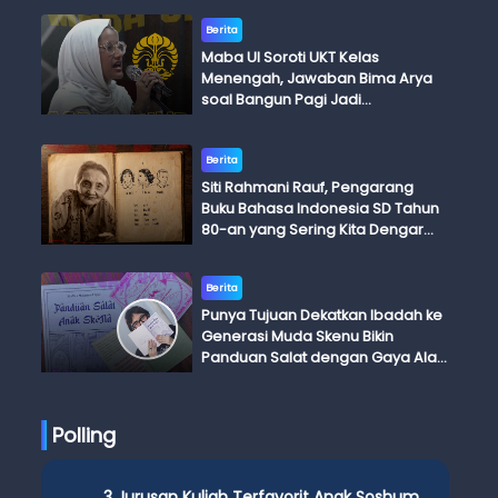
Berita
Maba UI Soroti UKT Kelas
Menengah, Jawaban Bima Arya
soal Bangun Pagi Jadi
Perdebatan
Berita
Siti Rahmani Rauf, Pengarang
Buku Bahasa Indonesia SD Tahun
80-an yang Sering Kita Dengar
dengan Ini Budi, Ini Bapak Budi, Ini
Adik Budi
Berita
Punya Tujuan Dekatkan Ibadah ke
Generasi Muda Skenu Bikin
Panduan Salat dengan Gaya Ala
Anak Skena
Polling
3 Jurusan Kuliah Terfavorit Anak Soshum