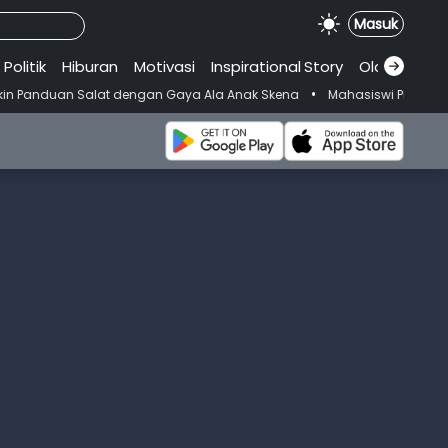
Masuk
Politik
Hiburan
Motivasi
Inspirational
.
Story
Olahraga
•
alat dengan Gaya Ala Anak Skena
Mahasiswi Prodi FKM-Undana Didug