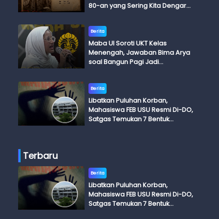
80-an yang Sering Kita Dengar
dengan Ini Budi, Ini Bapak Budi, Ini
Adik Budi
Berita
Maba UI Soroti UKT Kelas
Menengah, Jawaban Bima Arya
soal Bangun Pagi Jadi
Perdebatan
Berita
Libatkan Puluhan Korban,
Mahasiswa FEB USU Resmi Di-DO,
Satgas Temukan 7 Bentuk
Kekerasan Seksual
Terbaru
Berita
Libatkan Puluhan Korban,
Mahasiswa FEB USU Resmi Di-DO,
Satgas Temukan 7 Bentuk
Kekerasan Seksual