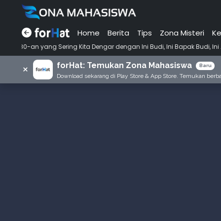
Home
Berita
Tips
Zona Misteri
Ke
•
Sering Kita Dengar dengan Ini Budi, Ini Bapak Budi, Ini Adik Budi
P
forHat: Temukan Zona Mahasiswa
×
Baru
Download sekarang di Play Store & App Store. Temukan berbag