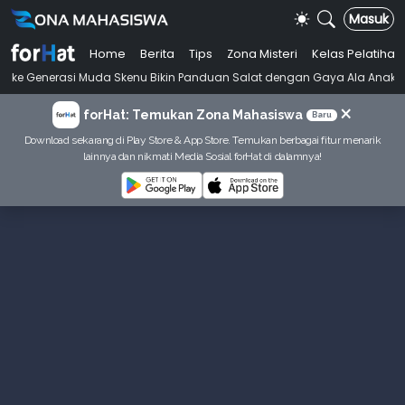
Masuk
Home
Berita
Tips
Zona Misteri
Kelas Pelatihan
•
 Muda Skenu Bikin Panduan Salat dengan Gaya Ala Anak Skena
Mahas
×
forHat: Temukan Zona Mahasiswa
Baru
Download sekarang di Play Store & App Store. Temukan berbagai fitur menarik
lainnya dan nikmati Media Sosial forHat di dalamnya!