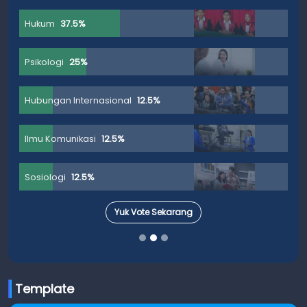
Hukum
37.5%
Psikologi
25%
Hubungan Internasional
12.5%
Ilmu Komunikasi
12.5%
Sosiologi
12.5%
Yuk Vote Sekarang
Template