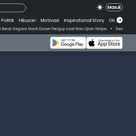
Masuk
Politik
Hiburan
Motivasi
Inspirational
.
Story
Olahraga
•
Ganti Dosen Penguji saat Mau Ujian Skripsi
Seorang Wanita Meningg