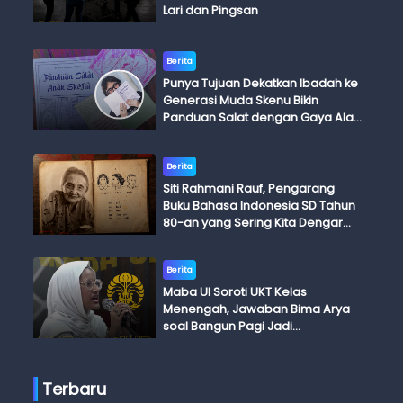
Lari dan Pingsan
Berita
Punya Tujuan Dekatkan Ibadah ke
Generasi Muda Skenu Bikin
Panduan Salat dengan Gaya Ala
Anak Skena
Berita
Siti Rahmani Rauf, Pengarang
Buku Bahasa Indonesia SD Tahun
80-an yang Sering Kita Dengar
dengan Ini Budi, Ini Bapak Budi, Ini
Adik Budi
Berita
Maba UI Soroti UKT Kelas
Menengah, Jawaban Bima Arya
soal Bangun Pagi Jadi
Perdebatan
Terbaru