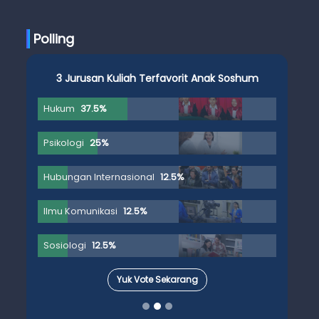
Ujian Skripsi
Polling
3 Jurusan Kuliah Terfavorit Anak Soshum
Hukum
37.5%
Psikologi
25%
Hubungan Internasional
12.5%
Ilmu Komunikasi
12.5%
Sosiologi
12.5%
Yuk Vote Sekarang