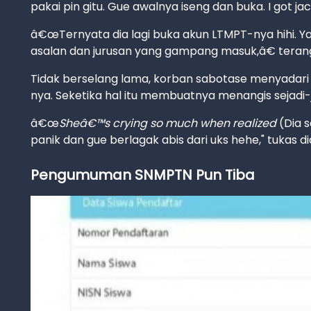
pakai pin gitu. Gue awalnya iseng dan buka. I got ja
â€œTernyata dia lagi buka akun LTMPT-nya hihi. Ya
asalan dan jurusan yang gampang masuk,â€ ter
Tidak berselang lama, korban sabotase menyadari
nya. Seketika hal itu membuatnya menangis sejadi-
â€œ
Sheâ€™s crying so much when realized
(Dia 
panik dan gue berlagak abis dari uks hehe," tukas di
Pengumuman SNMPTN Pun Tiba