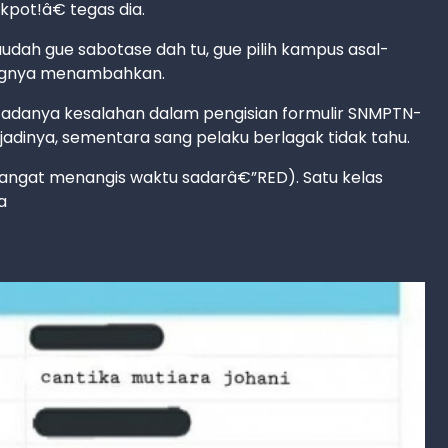
ckpot!â€ tegas dia.
udah gue sabotase dah tu, gue pilih kampus asal-
angnya menambahkan.
 adanya kesalahan dalam pengisian formulir SNMPTN-
jadinya, sementara sang pelaku berlagak tidak tahu.
sangat menangis waktu sadarâ€”RED). Satu kelas
a