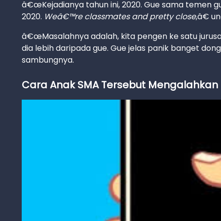
â€œKejadianya tahun ini, 2020. Gue sama temen 
2020.
Weâ€™re classmates and pretty close
,â€ u
â€œMasalahnya adalah, kita pengen ke satu jurusa
dia lebih daripada gue. Gue jelas panik banget dong
sambungnya.
Cara Anak SMA Tersebut Mengalahkan