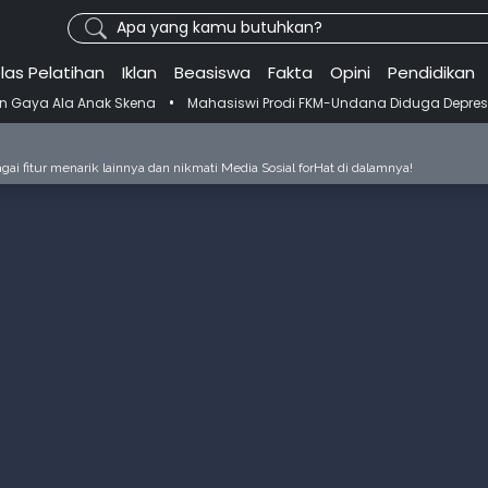
Apa yang kamu butuhkan?
las Pelatihan
Iklan
Beasiswa
Fakta
Opini
Pendidikan
•
nak Skena
Mahasiswi Prodi FKM-Undana Diduga Depresi Berat Gegara 
ai fitur menarik lainnya dan nikmati Media Sosial forHat di dalamnya!