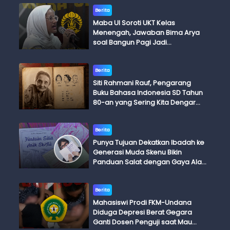
Berita
Maba UI Soroti UKT Kelas
Menengah, Jawaban Bima Arya
soal Bangun Pagi Jadi
Perdebatan
Berita
Siti Rahmani Rauf, Pengarang
Buku Bahasa Indonesia SD Tahun
80-an yang Sering Kita Dengar
dengan Ini Budi, Ini Bapak Budi, Ini
Adik Budi
Berita
Punya Tujuan Dekatkan Ibadah ke
Generasi Muda Skenu Bikin
Panduan Salat dengan Gaya Ala
Anak Skena
Berita
Mahasiswi Prodi FKM-Undana
Diduga Depresi Berat Gegara
Ganti Dosen Penguji saat Mau