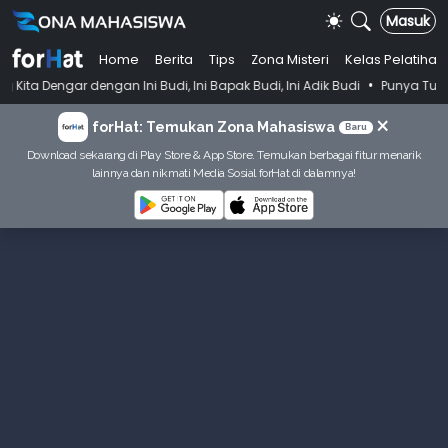
Masuk
Home
Berita
Tips
Zona Misteri
Kelas Pelatihan
•
 Ini Budi, Ini Bapak Budi, Ini Adik Budi
Punya Tujuan Dekatkan Ibad
×
forHat: Temukan Zona Mahasiswa
Baru
Download sekarang di Play Store & App Store. Temukan berbagai fitur menarik
lainnya dan nikmati Media Sosial forHat di dalamnya!