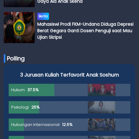
Gaya Ala Anak Skena
Berita
Mahasiswi Prodi FKM-Undana Diduga Depresi
Berat Gegara Ganti Dosen Penguji saat Mau
Ujian Skripsi
Polling
3 Jurusan Kuliah Terfavorit Anak Soshum
Hukum
37.5%
Psikologi
25%
Hubungan Internasional
12.5%