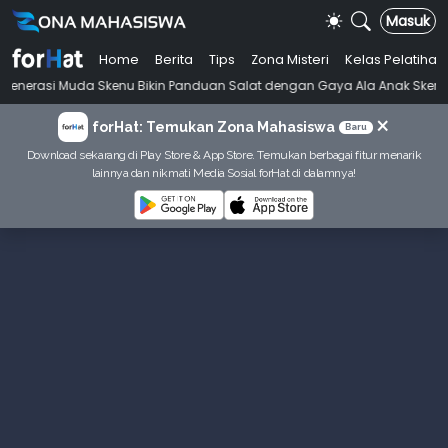
Masuk
Home
Berita
Tips
Zona Misteri
Kelas Pelatihan
•
a Skenu Bikin Panduan Salat dengan Gaya Ala Anak Skena
Mahasiswi 
×
forHat: Temukan Zona Mahasiswa
Baru
Download sekarang di Play Store & App Store. Temukan berbagai fitur menarik
lainnya dan nikmati Media Sosial forHat di dalamnya!