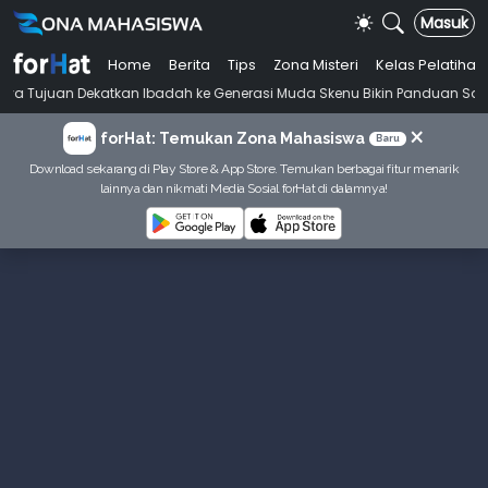
Masuk
Home
Berita
Tips
Zona Misteri
Kelas Pelatihan
katkan Ibadah ke Generasi Muda Skenu Bikin Panduan Salat dengan Gay
×
forHat: Temukan Zona Mahasiswa
Baru
Download sekarang di Play Store & App Store. Temukan berbagai fitur menarik
lainnya dan nikmati Media Sosial forHat di dalamnya!