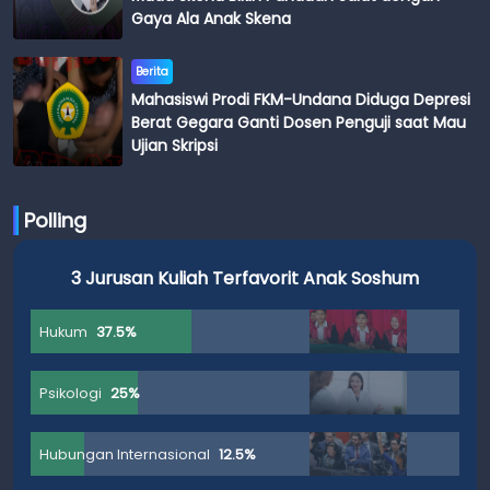
Gaya Ala Anak Skena
Berita
Mahasiswi Prodi FKM-Undana Diduga Depresi
Berat Gegara Ganti Dosen Penguji saat Mau
Ujian Skripsi
Polling
3 Jurusan Kuliah Terfavorit Anak Soshum
Hukum
37.5%
Psikologi
25%
Hubungan Internasional
12.5%