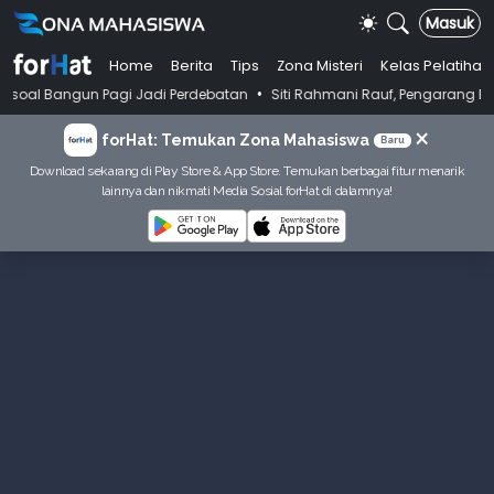
Masuk
Home
Berita
Tips
Zona Misteri
Kelas Pelatihan
•
 Pagi Jadi Perdebatan
Siti Rahmani Rauf, Pengarang Buku Bahasa Indo
×
forHat: Temukan Zona Mahasiswa
Baru
Download sekarang di Play Store & App Store. Temukan berbagai fitur menarik
lainnya dan nikmati Media Sosial forHat di dalamnya!