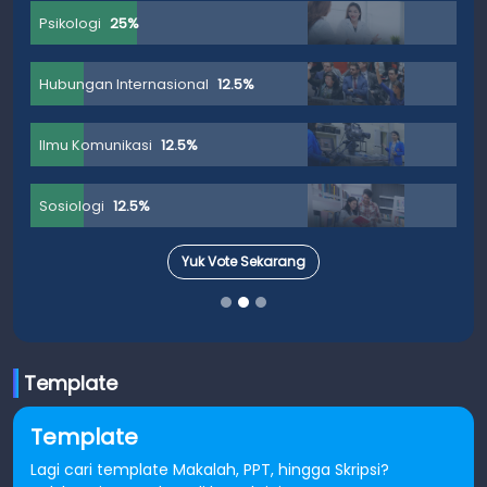
Psikologi
25%
Hubungan Internasional
12.5%
Ilmu Komunikasi
12.5%
Sosiologi
12.5%
Yuk Vote Sekarang
Template
Template
Lagi cari template Makalah, PPT, hingga Skripsi?