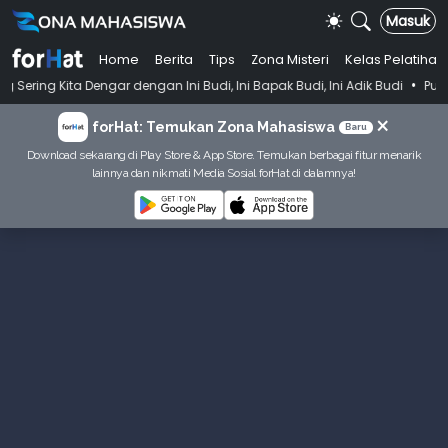
Masuk
Home
Berita
Tips
Zona Misteri
Kelas Pelatihan
•
a Dengar dengan Ini Budi, Ini Bapak Budi, Ini Adik Budi
Punya Tujua
×
forHat: Temukan Zona Mahasiswa
Baru
Download sekarang di Play Store & App Store. Temukan berbagai fitur menarik
lainnya dan nikmati Media Sosial forHat di dalamnya!