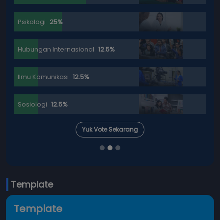
Psikologi
25%
Hubungan Internasional
12.5%
Ilmu Komunikasi
12.5%
Sosiologi
12.5%
Yuk Vote Sekarang
Template
Template