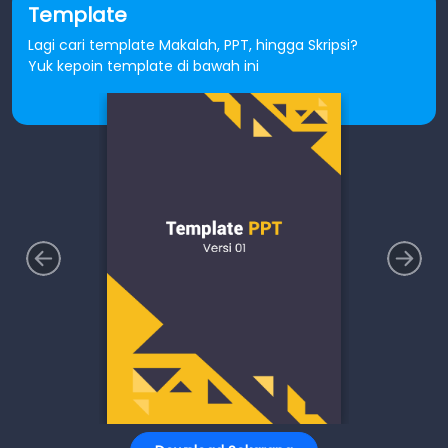
Template
Lagi cari template Makalah, PPT, hingga Skripsi?
Yuk kepoin template di bawah ini