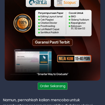
Order Sekarang
Namun, pernahkah kalian mencoba untuk