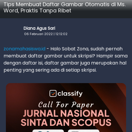
Tips Membuat Daftar Gambar Otomatis di Ms.
Word, Praktis Tanpa Ribet
Diana Agus Sari
06 Februari 2022 | 12:12:02
zonamahasiswa.id
- Halo Sobat Zona, sudah pernah
membuat daftar gambar untuk skripsi? Hampir sama
dengan daftar isi, daftar gambar juga merupakan hal
penting yang sering ada di setiap skripsi.