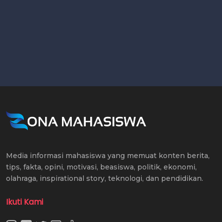
Media informasi mahasiswa yang memuat konten berita,
tips, fakta, opini, motivasi, beasiswa, politik, ekonomi,
olahraga, inspirational story, teknologi, dan pendidikan.
Ikuti Kami