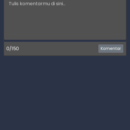
0/150
Komentar