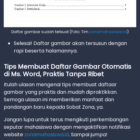
Daftar gambar sudah terbuat (Foto: Tim
zonamahasiswa.id
)
Selesai! Daftar gambar akan tersusun dengan
rapi beserta halamannya.
Tips Membuat Daftar Gambar Otomatis
di Ms. Word, Praktis Tanpa Ribet
Itulah ulasan mengenai tips membuat daftaar
gambar yang praktis dan mudah dipraktikkan.
Semoga ulasan ini memberikan manfaat dan
pandangan baru kepada Sobat Zona, ya.
Jangan lupa untuk terus mengikuti perkembangan
seputar mahasiswa dengan mengaktifkan notifikasi
website
zonamahasiswa.id
. Sampai jumpa!