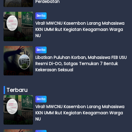
Perdebatan
Berita
Viral! MWCNU Kasembon Larang Mahasiswa
KKN UMM Ikut Kegiatan Keagamaan Warga
NU
Berita
Libatkan Puluhan Korban, Mahasiswa FEB USU
Resmi Di-DO, Satgas Temukan 7 Bentuk
Kekerasan Seksual
Terbaru
Berita
Viral! MWCNU Kasembon Larang Mahasiswa
KKN UMM Ikut Kegiatan Keagamaan Warga
NU