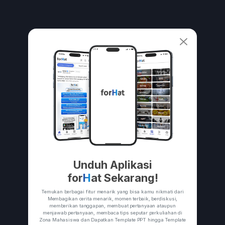
Unduh Aplikasi
for
H
at Sekarang!
Temukan berbagai fitur menarik yang bisa kamu nikmati dari
Membagikan cerita menarik, momen terbaik, berdiskusi,
memberikan tanggapan, membuat pertanyaan ataupun
menjawab pertanyaan, membaca tips seputar perkuliahan di
Zona Mahasiswa dan Dapatkan Template PPT hingga Template