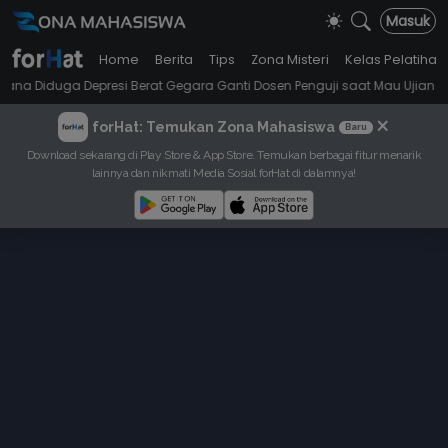
Masuk
Home
Berita
Tips
Zona Misteri
Kelas Pelatihan
•
si Berat Gegara Ganti Dosen Penguji saat Mau Ujian Skripsi
Seorang
×
forHat: Temukan Zona Mahasiswa
Baru
Download sekarang di Play Store & App Store. Temukan berbagai fitur menarik
lainnya dan nikmati Media Sosial forHat di dalamnya!