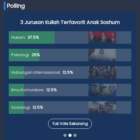
Polling
3 Jurusan Kuliah Terfavorit Anak Soshum
Hukum
37.5%
Psikologi
25%
Hubungan Internasional
12.5%
Ilmu Komunikasi
12.5%
Sosiologi
12.5%
Yuk Vote Sekarang