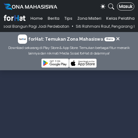
Masuk
Home
Berita
Tips
Zona Misteri
Kelas Pelatihan
•
 Pagi Jadi Perdebatan
Siti Rahmani Rauf, Pengarang Buku Bahasa Indo
×
forHat: Temukan Zona Mahasiswa
Baru
Download sekarang di Play Store & App Store. Temukan berbagai fitur menarik
lainnya dan nikmati Media Sosial forHat di dalamnya!