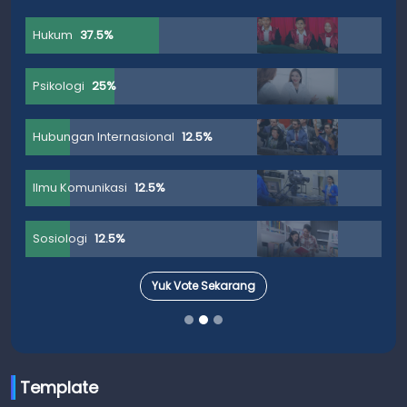
Hukum
37.5%
Psikologi
25%
Hubungan Internasional
12.5%
Ilmu Komunikasi
12.5%
Sosiologi
12.5%
Yuk Vote Sekarang
Template