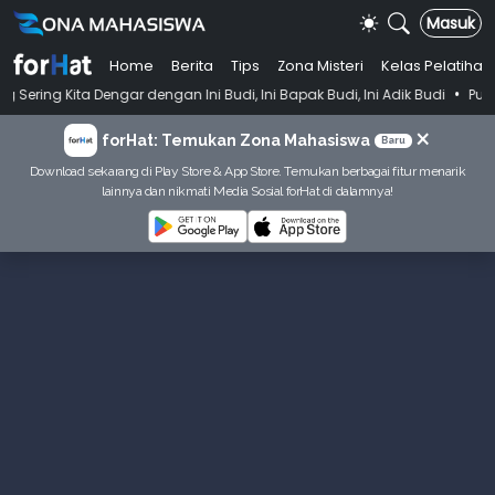
Masuk
Home
Berita
Tips
Zona Misteri
Kelas Pelatihan
•
Dengar dengan Ini Budi, Ini Bapak Budi, Ini Adik Budi
Punya Tujuan D
×
forHat: Temukan Zona Mahasiswa
Baru
Download sekarang di Play Store & App Store. Temukan berbagai fitur menarik
lainnya dan nikmati Media Sosial forHat di dalamnya!