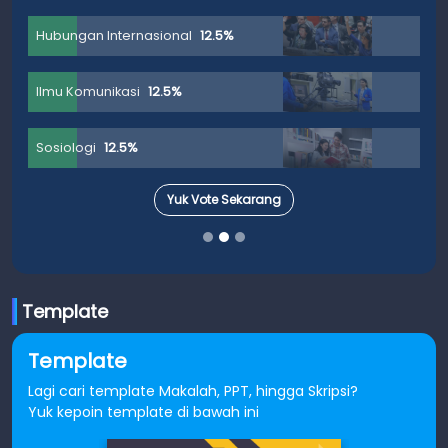
Hubungan Internasional
12.5%
Ilmu Komunikasi
12.5%
Sosiologi
12.5%
Yuk Vote Sekarang
Template
Template
Lagi cari template Makalah, PPT, hingga Skripsi?
Yuk kepoin template di bawah ini