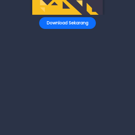
Download Sekarang