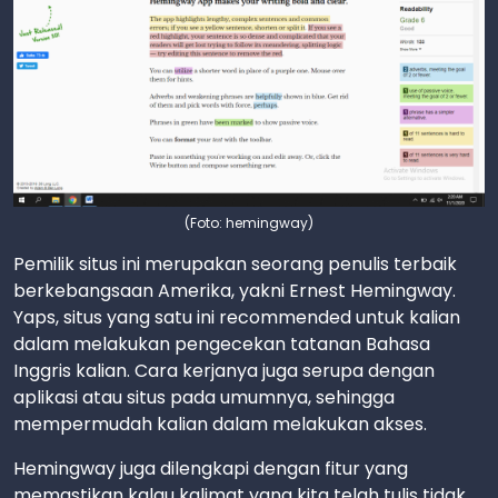
(Foto: hemingway)
Pemilik situs ini merupakan seorang penulis terbaik
berkebangsaan Amerika, yakni Ernest Hemingway.
Yaps, situs yang satu ini recommended untuk kalian
dalam melakukan pengecekan tatanan Bahasa
Inggris kalian. Cara kerjanya juga serupa dengan
aplikasi atau situs pada umumnya, sehingga
mempermudah kalian dalam melakukan akses.
Hemingway juga dilengkapi dengan fitur yang
memastikan kalau kalimat yang kita telah tulis tidak