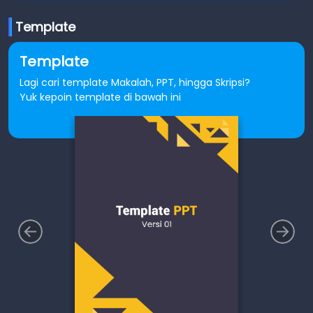
Template
Template
Lagi cari template Makalah, PPT, hingga Skripsi?
Yuk kepoin template di bawah ini