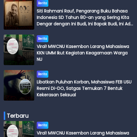
Berita
Siti Rahmani Rauf, Pengarang Buku Bahasa
Indonesia SD Tahun 80-an yang Sering Kita
Dengar dengan Ini Budi, Ini Bapak Budi, Ini Adik
Budi
Berita
Viral! MWCNU Kasembon Larang Mahasiswa
KKN UMM Ikut Kegiatan Keagamaan Warga
NU
Berita
Libatkan Puluhan Korban, Mahasiswa FEB USU
Resmi Di-DO, Satgas Temukan 7 Bentuk
Kekerasan Seksual
Terbaru
Berita
Viral! MWCNU Kasembon Larang Mahasiswa