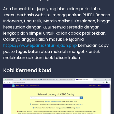
Ada banyak fitur juga yang bisa kalian perlu tahu,
menu berbasis website, menggunakan PUEBI, Bahasa
Indonesia, Linguistik, Meminimalisasi Kesalahan, hingga
kesesuaian dengan KBBI semua tersedia dengan
lengkap dan simpel untuk kalian cobak praktekkan.
Caranya tinggal kalian masuk ke Ejaan.id
https://www.ejaan.id/fitur-ejaan.php
kemudian copy
paste tugas kalian atau mulailah mengetik untuk
melakukan cek dan ricek tulisan kalian.
Kbbi Kemendikbud