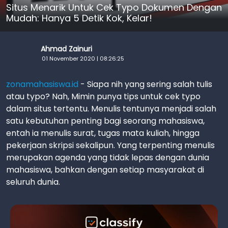
Situs Menarik Untuk Cek Typo Dokumen Dengan
Mudah: Hanya 5 Detik Kok, Kelar!
Ahmad Zainuri
01 November 2020 | 08:26:25
zonamahasiswa.id
- Siapa nih yang sering salah tulis
atau typo? Nah, Mimin punya tips untuk cek typo
dalam situs tertentu. Menulis tentunya menjadi salah
satu kebutuhan penting bagi seorang mahasiswa,
entah ia menulis surat, tugas mata kuliah, hingga
pekerjaan skripsi sekalipun. Yang terpenting menulis
merupakan agenda yang tidak lepas dengan dunia
mahasiswa, bahkan dengan setiap masyarakat di
seluruh dunia.