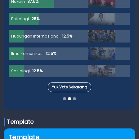
Hukum
37.5%
Psikologi
25%
Hubungan Internasional
12.5%
Ilmu Komunikasi
12.5%
Sosiologi
12.5%
Yuk Vote Sekarang
Template
Template