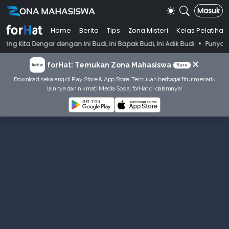
Masuk
Home
Berita
Tips
Zona Misteri
Kelas Pelatihan
•
 dengan Ini Budi, Ini Bapak Budi, Ini Adik Budi
Punya Tujuan Dekatk
×
forHat: Temukan Zona Mahasiswa
Baru
Download sekarang di Play Store & App Store. Temukan berbagai fitur menarik
lainnya dan nikmati Media Sosial forHat di dalamnya!