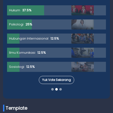
Hukum
37.5%
Psikologi
25%
Hubungan Internasional
12.5%
Ilmu Komunikasi
12.5%
Sosiologi
12.5%
Yuk Vote Sekarang
Template