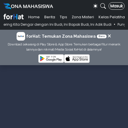
Masuk
Home
Berita
Tips
Zona Misteri
Kelas Pelatihan
•
ar dengan Ini Budi, Ini Bapak Budi, Ini Adik Budi
Punya Tujuan Deka
×
forHat: Temukan Zona Mahasiswa
Baru
Download sekarang di Play Store & App Store. Temukan berbagai fitur menarik
lainnya dan nikmati Media Sosial forHat di dalamnya!