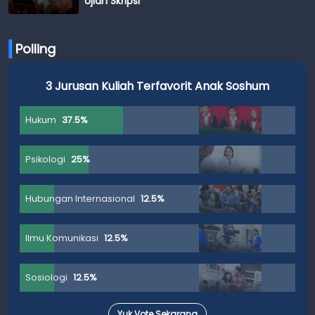
Ujian Skripsi
Polling
3 Jurusan Kuliah Terfavorit Anak Soshum
Hukum
37.5%
Psikologi
25%
Hubungan Internasional
12.5%
Ilmu Komunikasi
12.5%
Sosiologi
12.5%
Yuk Vote Sekarang