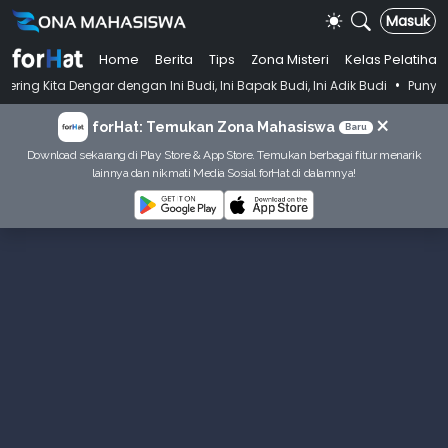
Masuk
Home
Berita
Tips
Zona Misteri
Kelas Pelatihan
•
gar dengan Ini Budi, Ini Bapak Budi, Ini Adik Budi
Punya Tujuan Dek
×
forHat: Temukan Zona Mahasiswa
Baru
Download sekarang di Play Store & App Store. Temukan berbagai fitur menarik
lainnya dan nikmati Media Sosial forHat di dalamnya!