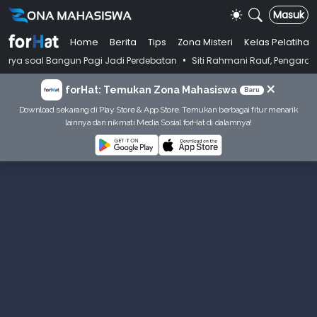
Masuk
Home
Berita
Tips
Zona Misteri
Kelas Pelatihan
•
Bangun Pagi Jadi Perdebatan
Siti Rahmani Rauf, Pengarang Buku Baha
×
forHat: Temukan Zona Mahasiswa
Baru
Download sekarang di Play Store & App Store. Temukan berbagai fitur menarik
lainnya dan nikmati Media Sosial forHat di dalamnya!