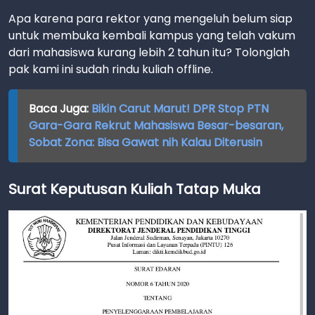
Apa karena para rektor yang mengeluh belum siap
untuk membuka kembali kampus yang telah vakum
dari mahasiswa kurang lebih 2 tahun itu? Tolonglah
pak kami ini sudah rindu kuliah offline.
Baca Juga:
Bikin Carut Marut! DPR Stop PTN
Gara-Gara Rekrut Mahasiswa Besar-besaran,
Sobat Zona: Bisa Gawat nih Kalau Diterusin
Surat Keputusan Kuliah Tatap Muka