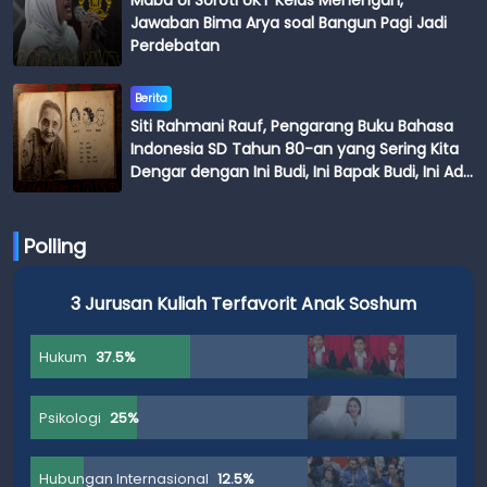
Maba UI Soroti UKT Kelas Menengah,
Jawaban Bima Arya soal Bangun Pagi Jadi
Perdebatan
Berita
Siti Rahmani Rauf, Pengarang Buku Bahasa
Indonesia SD Tahun 80-an yang Sering Kita
Dengar dengan Ini Budi, Ini Bapak Budi, Ini Adik
Budi
Polling
3 Jurusan Kuliah Terfavorit Anak Soshum
Hukum
37.5%
Psikologi
25%
Hubungan Internasional
12.5%