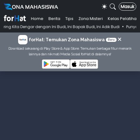
Masuk
Home
Berita
Tips
Zona Misteri
Kelas Pelatihan
•
engan Ini Budi, Ini Bapak Budi, Ini Adik Budi
Punya Tujuan Dekatkan
×
forHat: Temukan Zona Mahasiswa
Baru
Download sekarang di Play Store & App Store. Temukan berbagai fitur menarik
lainnya dan nikmati Media Sosial forHat di dalamnya!