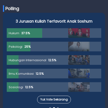
Polling
3 Jurusan Kuliah Terfavorit Anak Soshum
Hukum
37.5%
Psikologi
25%
Hubungan Internasional
12.5%
Ilmu Komunikasi
12.5%
Sosiologi
12.5%
Yuk Vote Sekarang