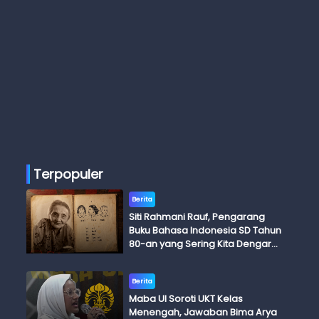
Terpopuler
Berita
Siti Rahmani Rauf, Pengarang
Buku Bahasa Indonesia SD Tahun
80-an yang Sering Kita Dengar
dengan Ini Budi, Ini Bapak Budi, Ini
Adik Budi
Berita
Maba UI Soroti UKT Kelas
Menengah, Jawaban Bima Arya