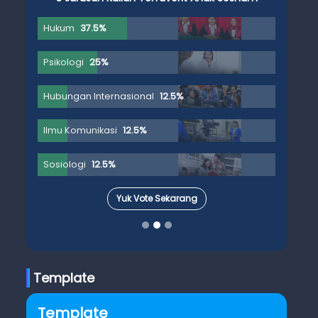
Hukum
37.5%
Psikologi
25%
Hubungan Internasional
12.5%
Ilmu Komunikasi
12.5%
Sosiologi
12.5%
Yuk Vote Sekarang
Template
Template