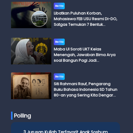
Berita
Libatkan Puluhan Korban,
Mahasiswa FEB USU Resmi Di-DO,
Satgas Temukan 7 Bentuk
Kekerasan Seksual
Berita
Maba UI Soroti UKT Kelas
Menengah, Jawaban Bima Arya
soal Bangun Pagi Jadi
Perdebatan
Berita
Siti Rahmani Rauf, Pengarang
Buku Bahasa Indonesia SD Tahun
80-an yang Sering Kita Dengar
dengan Ini Budi, Ini Bapak Budi, Ini
Adik Budi
Polling
3 Jurusan Kuliah Terfavorit Anak Soshum