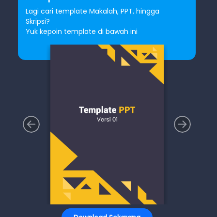
Lagi cari template Makalah, PPT, hingga
Skripsi?
Yuk kepoin template di bawah ini