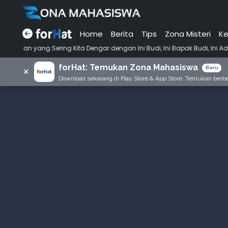
Home
Berita
Tips
Zona Misteri
Ke
•
Kita Dengar dengan Ini Budi, Ini Bapak Budi, Ini Adik Budi
Punya T
forHat: Temukan Zona Mahasiswa
×
Baru
Download sekarang di Play Store & App Store. Temukan berbag