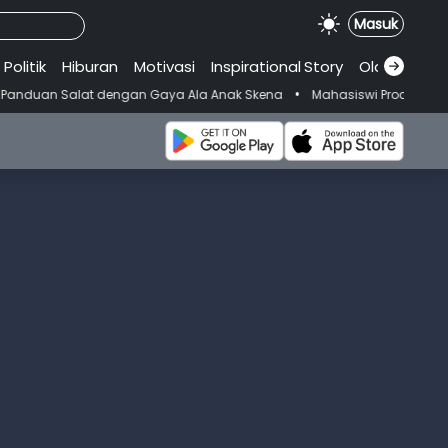
Masuk
Politik
Hiburan
Motivasi
Inspirational
.
Story
Olahraga
•
engan Gaya Ala Anak Skena
Mahasiswi Prodi FKM-Undana Diduga Depre