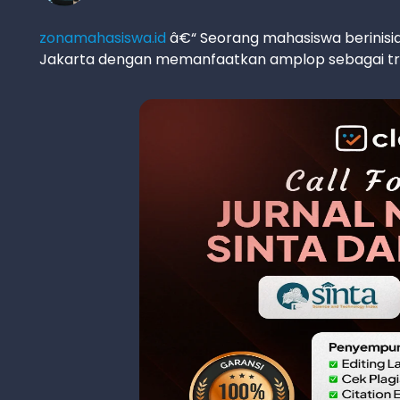
zonamahasiswa.id
â€“ Seorang mahasiswa berinisi
Jakarta dengan memanfaatkan amplop sebagai tra