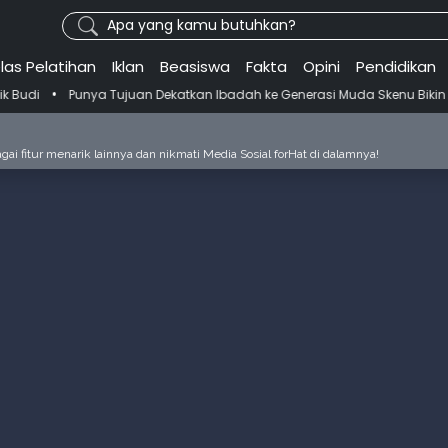
Apa yang kamu butuhkan?
las Pelatihan
Iklan
Beasiswa
Fakta
Opini
Pendidikan
ujuan Dekatkan Ibadah ke Generasi Muda Skenu Bikin Panduan Salat d
ai fitur menarik lainnya dan nikmati Media Sosial forHat di dalamnya!