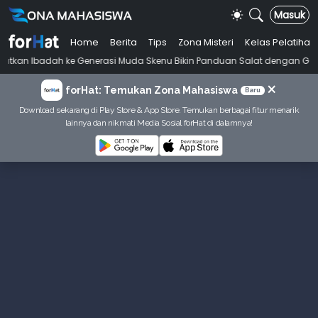
Masuk
Home
Berita
Tips
Zona Misteri
Kelas Pelatihan
ah ke Generasi Muda Skenu Bikin Panduan Salat dengan Gaya Ala Anak
×
forHat: Temukan Zona Mahasiswa
Baru
Download sekarang di Play Store & App Store. Temukan berbagai fitur menarik
lainnya dan nikmati Media Sosial forHat di dalamnya!