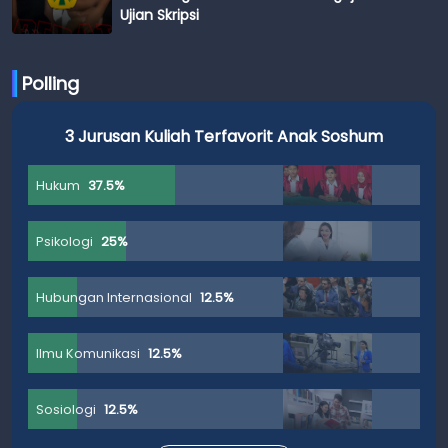
Ujian Skripsi
Polling
3 Jurusan Kuliah Terfavorit Anak Soshum
Hukum
37.5%
Psikologi
25%
Hubungan Internasional
12.5%
Ilmu Komunikasi
12.5%
Sosiologi
12.5%