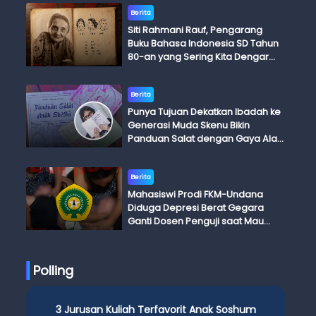
Berita
Siti Rahmani Rauf, Pengarang
Buku Bahasa Indonesia SD Tahun
80-an yang Sering Kita Dengar
dengan Ini Budi, Ini Bapak Budi, Ini
Adik Budi
Berita
Punya Tujuan Dekatkan Ibadah ke
Generasi Muda Skenu Bikin
Panduan Salat dengan Gaya Ala
Anak Skena
Berita
Mahasiswi Prodi FKM-Undana
Diduga Depresi Berat Gegara
Ganti Dosen Penguji saat Mau
Ujian Skripsi
Polling
3 Jurusan Kuliah Terfavorit Anak Soshum