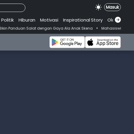
Masuk
Politik
Hiburan
Motivasi
Inspirational
.
Story
Olahraga
•
lat dengan Gaya Ala Anak Skena
Mahasiswi Prodi FKM-Undana Diduga