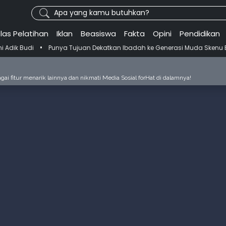
Apa yang kamu butuhkan?
las Pelatihan
Iklan
Beasiswa
Fakta
Opini
Pendidikan
unya Tujuan Dekatkan Ibadah ke Generasi Muda Skenu Bikin Panduan Sa
ai fitur menarik lainnya dan nikmati Media Sosial forHat di dalamnya!