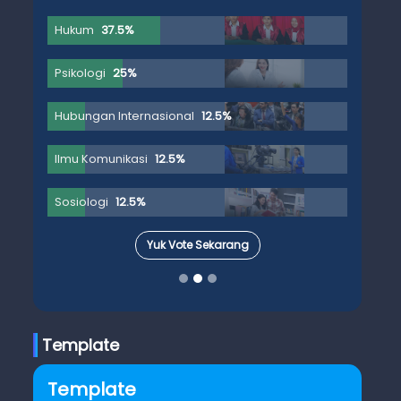
Hukum
37.5%
Psikologi
25%
Hubungan Internasional
12.5%
Ilmu Komunikasi
12.5%
Sosiologi
12.5%
Yuk Vote Sekarang
Template
Template