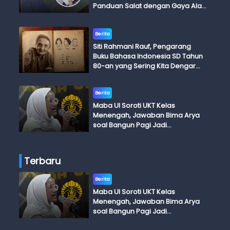
Panduan Salat dengan Gaya Ala
Anak Skena
Berita
Siti Rahmani Rauf, Pengarang
Buku Bahasa Indonesia SD Tahun
80-an yang Sering Kita Dengar
dengan Ini Budi, Ini Bapak Budi, Ini
Adik Budi
Berita
Maba UI Soroti UKT Kelas
Menengah, Jawaban Bima Arya
soal Bangun Pagi Jadi
Perdebatan
Terbaru
Berita
Maba UI Soroti UKT Kelas
Menengah, Jawaban Bima Arya
soal Bangun Pagi Jadi
Perdebatan