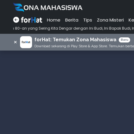
Home
Berita
Tips
Zona Misteri
Ke
•
ering Kita Dengar dengan Ini Budi, Ini Bapak Budi, Ini Adik Budi
P
forHat: Temukan Zona Mahasiswa
×
Baru
Download sekarang di Play Store & App Store. Temukan berbag