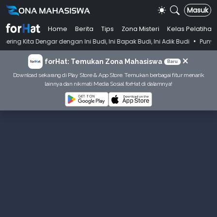
Masuk
Home
Berita
Tips
Zona Misteri
Kelas Pelatihan
•
gar dengan Ini Budi, Ini Bapak Budi, Ini Adik Budi
Punya Tujuan Dek
×
forHat: Temukan Zona Mahasiswa
Baru
Download sekarang di Play Store & App Store. Temukan berbagai fitur menarik
lainnya dan nikmati Media Sosial forHat di dalamnya!