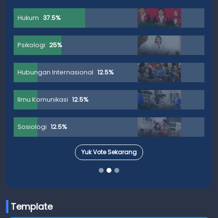
Hukum
37.5%
Psikologi
25%
Hubungan Internasional
12.5%
Ilmu Komunikasi
12.5%
Sosiologi
12.5%
Yuk Vote Sekarang
Template