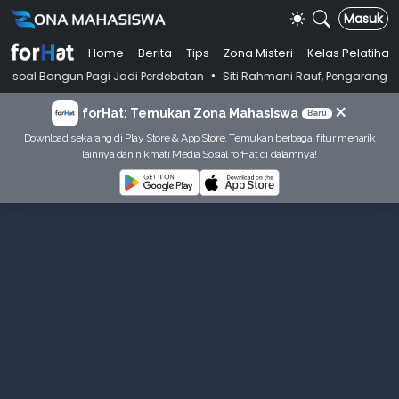
Masuk
Home
Berita
Tips
Zona Misteri
Kelas Pelatihan
•
ngun Pagi Jadi Perdebatan
Siti Rahmani Rauf, Pengarang Buku Bahasa 
×
forHat: Temukan Zona Mahasiswa
Baru
Download sekarang di Play Store & App Store. Temukan berbagai fitur menarik
lainnya dan nikmati Media Sosial forHat di dalamnya!