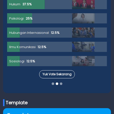
Hukum
37.5%
Psikologi
25%
Hubungan Internasional
12.5%
Ilmu Komunikasi
12.5%
Sosiologi
12.5%
Yuk Vote Sekarang
Template